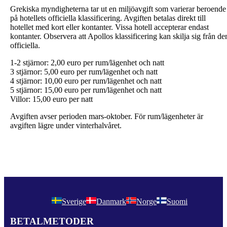
Grekiska myndigheterna tar ut en miljöavgift som varierar beroende
på hotellets officiella klassificering. Avgiften betalas direkt till
hotellet med kort eller kontanter. Vissa hotell accepterar endast
kontanter. Observera att Apollos klassificering kan skilja sig från de
officiella.
1-2 stjärnor: 2,00 euro per rum/lägenhet och natt
3 stjärnor: 5,00 euro per rum/lägenhet och natt
4 stjärnor: 10,00 euro per rum/lägenhet och natt
5 stjärnor: 15,00 euro per rum/lägenhet och natt
Villor: 15,00 euro per natt
Avgiften avser perioden mars-oktober. För rum/lägenheter är
avgiften lägre under vinterhalvåret.
Sverige
Danmark
Norge
Suomi
BETALMETODER