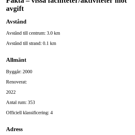
Fakta – vissa faciliteter/aktiviteter mot
avgift
Avstånd
Avstånd till centrum
:
3.0
km
Avstånd till strand
:
0.1
km
Allmänt
Byggår
:
2000
Renoverat
:
2022
Antal rum
:
353
Officiell klassificering
:
4
Adress