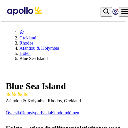
Grekland
Rhodos
Afandou & Kolymbia
Hotell
Blue Sea Island
Blue Sea Island
Afandou & Kolymbia, Rhodos, Grekland
Översikt
Rumstyper
Fakta
Kundomdömen