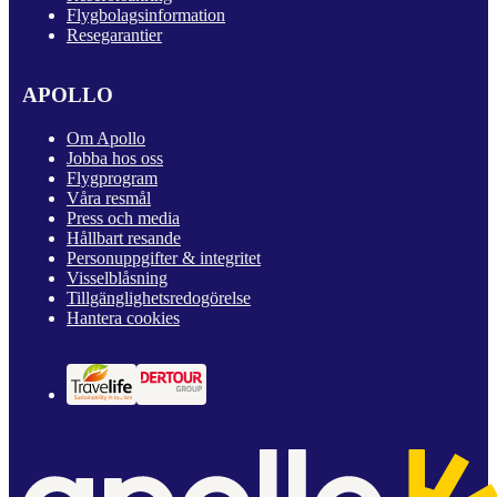
Flygbolagsinformation
Resegarantier
APOLLO
Om Apollo
Jobba hos oss
Flygprogram
Våra resmål
Press och media
Hållbart resande
Personuppgifter & integritet
Visselblåsning
Tillgänglighetsredogörelse
Hantera cookies