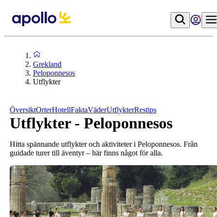
Grekland
Peloponnesos
Utflykter
Översikt
Orter
Hotell
Fakta
Väder
Utflykter
Restips
Utflykter - Peloponnesos
Hitta spännande utflykter och aktiviteter i Peloponnesos. Från
guidade turer till äventyr – här finns något för alla.