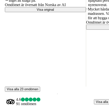
Inget att klaga på.
hjälpsam pers
Omdömet är översatt från Norska av AI
nyrenoverat.
Mycket hårda 
Visa original
madrassen. Va
för att bygga
Omdömet är öv
Visa alla 23 omdömen
4.6
Visa alla
91 omdömen