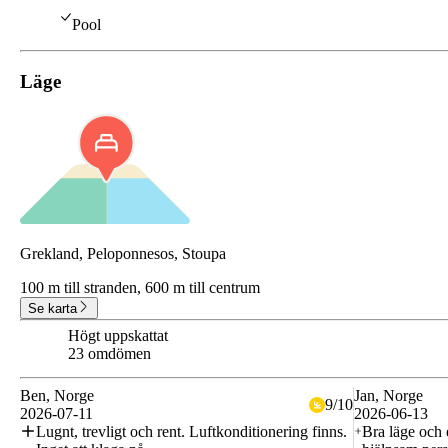
Pool
Läge
Grekland, Peloponnesos, Stoupa
100 m till stranden,
600 m till centrum
Se karta
Högt uppskattat
8.0
23 omdömen
Ben
, Norge
Jan
, Norge
9
/
10
2026-07-11
2026-06-13
Lugnt, trevligt och rent. Luftkonditionering finns.
Bra läge och 