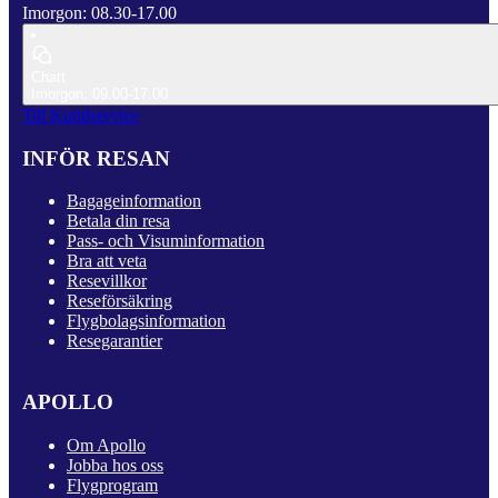
Imorgon: 08.30-17.00
Chatt
Imorgon: 09.00-17.00
Till Kundservice
INFÖR RESAN
Bagageinformation
Betala din resa
Pass- och Visuminformation
Bra att veta
Resevillkor
Reseförsäkring
Flygbolagsinformation
Resegarantier
APOLLO
Om Apollo
Jobba hos oss
Flygprogram