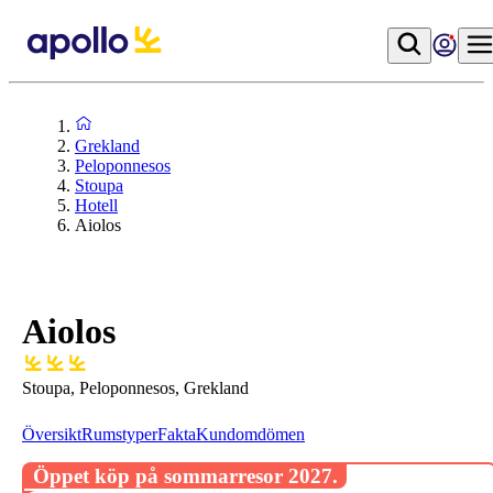
Grekland
Peloponnesos
Stoupa
Hotell
Aiolos
Aiolos
Stoupa, Peloponnesos, Grekland
Översikt
Rumstyper
Fakta
Kundomdömen
Öppet köp på sommarresor 2027.