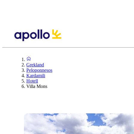
Grekland
Peloponnesos
Kardamili
Hotell
Villa Mons