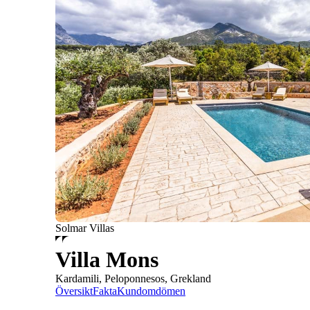
Solmar Villas
Villa Mons
Kardamili, Peloponnesos, Grekland
Översikt
Fakta
Kundomdömen