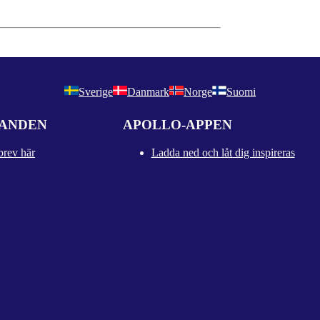
Sverige
Danmark
Norge
Suomi
DANDEN
APOLLO-APPEN
brev här
Ladda ned och låt dig inspireras