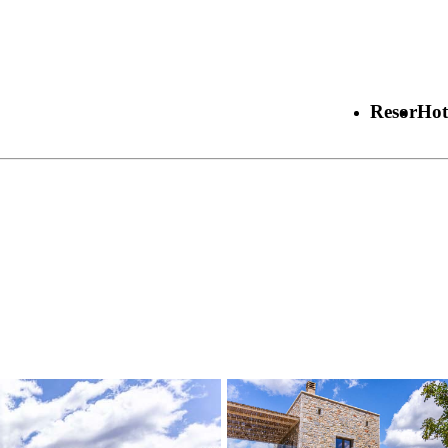
Resor
Hot