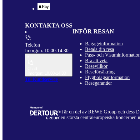
KONTAKTA OSS
INFÖR RESAN
Bagageinformation
Telefon
Betala din resa
Imorgon: 10.00-14.30
Pass- och Visuminformatio
Bra att veta
Resevillkor
Chatt
Reseförsäkring
Imorgon: 10.00-14.30
Flygbolagsinformation
Till Kundservice
Resegarantier
Vi är en del av REWE Group och dess
den största centraleuropeiska koncernen i