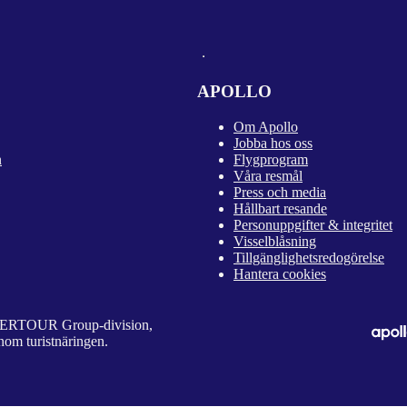
APOLLO
Om Apollo
Jobba hos oss
n
Flygprogram
Våra resmål
Press och media
Hållbart resande
Personuppgifter & integritet
Visselblåsning
Tillgänglighetsredogörelse
Hantera cookies
 DERTOUR Group-division,
nom turistnäringen.