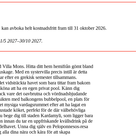
an avboka helt kostnadsfritt fram till 31 oktober 2026.
 1/5 2027–30/10 2027.
Villa Mons. Hitta ditt hem hemifrån gömt bland
kage. Med en systervilla precis intill är detta
tar efter en grekisk semester tillsammans.
et vidsträckta havet som bara tittar fram bakom
sköna att ha en egen privat pool. Känn dig
 tack vare det oavbrutna och vördnadsbjudande
tsikten med balkongens bubbelpool, en plats för
det mysiga vardagsrummet efter att ha lagat en
utrustade köket, perfekt för de där välbehövliga
 bege dig till staden Kardamyli, som ligger bara
en innan du tar en uppfriskande kvällsdrink på de
delhavet. Unna dig själv en Peloponnesos-resa
g alla dina nära och kära för att skapa