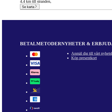
4.4 km till stranden,
Se karta
BETALMETODER
NYHETER & ERBJU
Anmäl dig till vårt nyhets
Köp presentkort