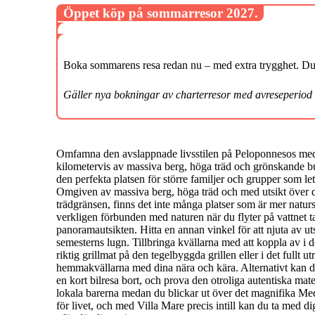
Öppet köp på sommarresor 2027.
Boka sommarens resa redan nu – med extra trygghet. Du k
Gäller nya bokningar av charterresor med avreseperiod
Omfamna den avslappnade livsstilen på Peloponnesos med 
kilometervis av massiva berg, höga träd och grönskande bus
den perfekta platsen för större familjer och grupper som le
Omgiven av massiva berg, höga träd och med utsikt över d
trädgränsen, finns det inte många platser som är mer natur
verkligen förbunden med naturen när du flyter på vattnet
panoramautsikten. Hitta en annan vinkel för att njuta av u
semesterns lugn. Tillbringa kvällarna med att koppla av i 
riktig grillmat på den tegelbyggda grillen eller i det fullt 
hemmakvällarna med dina nära och kära. Alternativt kan du
en kort bilresa bort, och prova den otroliga autentiska mat
lokala barerna medan du blickar ut över det magnifika Me
för livet, och med Villa Mare precis intill kan du ta med di