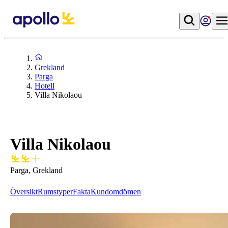
Grekland
Parga
Hotell
Villa Nikolaou
Villa Nikolaou
Parga, Grekland
Översikt
Rumstyper
Fakta
Kundomdömen