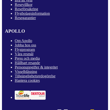
Bra att veta
Resevillkor
Reseförsäkring
Flygbolagsinformation
Resegarantier
APOLLO
Om Apollo
Jobba hos oss
Flygprogram
Våra resmål
Press och media
Hållbart resande
Personuppgifter & integritet
Visselblåsning
Tillgänglighetsredogörelse
Hantera cookies