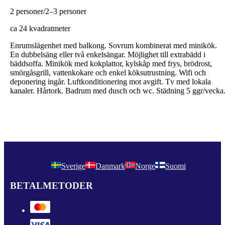
2 personer/2–3 personer
ca 24 kvadratmeter
Enrumslägenhet med balkong. Sovrum kombinerat med minikök.
En dubbelsäng eller två enkelsängar. Möjlighet till extrabädd i
bäddsoffa. Minikök med kokplattor, kylskåp med frys, brödrost,
smörgåsgrill, vattenkokare och enkel köksutrustning. Wifi och
deponering ingår. Luftkonditionering mot avgift. Tv med lokala
kanaler. Hårtork. Badrum med dusch och wc. Städning 5 ggr/vecka
Sverige
Danmark
Norge
Suomi
BETALMETODER