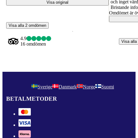
och inget värd
Visa original
Bristande inf
Omdömet är öv
Visa alla 2 omdömen
4.9
Visa alla
16 omdömen
Sverige
Danmark
Norge
Suomi
BETALMETODER