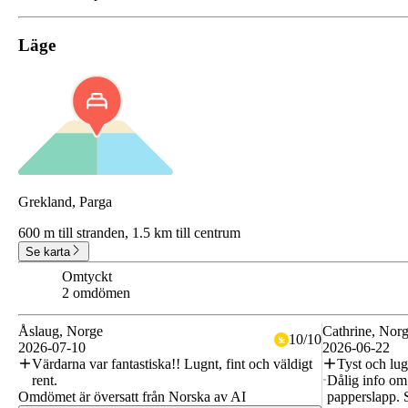
Läge
Grekland, Parga
600 m till stranden,
1.5 km till centrum
Se karta
Omtyckt
7.5
2 omdömen
Åslaug
, Norge
Cathrine
, Nor
10
/
10
2026-07-10
2026-06-22
Värdarna var fantastiska!! Lugnt, fint och väldigt
Tyst och lug
rent.
Dålig info om 
Omdömet är översatt från Norska av AI
papperslapp. 