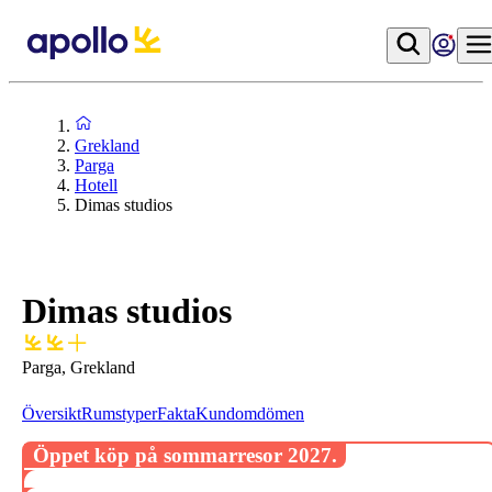
Grekland
Parga
Hotell
Dimas studios
Dimas studios
Parga, Grekland
Översikt
Rumstyper
Fakta
Kundomdömen
Öppet köp på sommarresor 2027.