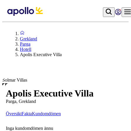
Grekland
Parga
Hotell
Apolis Executive Villa
Solmar Villas
Apolis Executive Villa
Parga, Grekland
Översikt
Fakta
Kundomdömen
Inga kundomdömen ännu