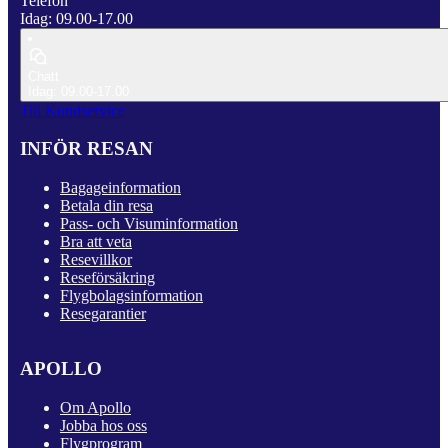
Telefon
Idag: 09.00-17.00
Chatt
Idag: 09.00-17.00
Till Kundservice
INFÖR RESAN
Bagageinformation
Betala din resa
Pass- och Visuminformation
Bra att veta
Resevillkor
Reseförsäkring
Flygbolagsinformation
Resegarantier
APOLLO
Om Apollo
Jobba hos oss
Flygprogram