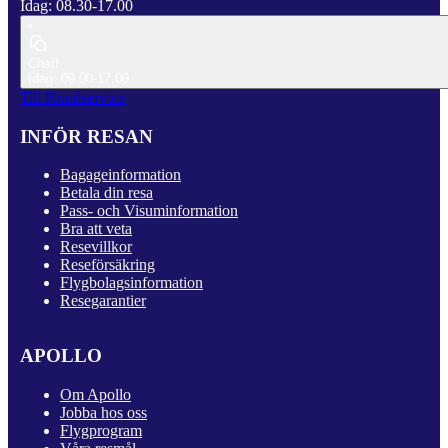
Idag: 08.30-17.00
Chatt
Idag: 09.00-17.00
Till Kundservice
INFÖR RESAN
Bagageinformation
Betala din resa
Pass- och Visuminformation
Bra att veta
Resevillkor
Reseförsäkring
Flygbolagsinformation
Resegarantier
APOLLO
Om Apollo
Jobba hos oss
Flygprogram