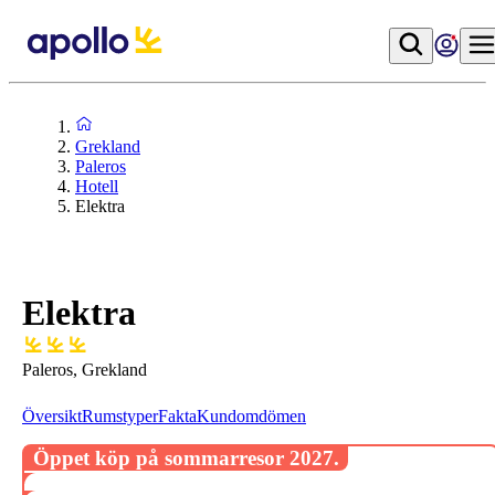
Grekland
Paleros
Hotell
Elektra
Elektra
Paleros, Grekland
Översikt
Rumstyper
Fakta
Kundomdömen
Öppet köp på sommarresor 2027.