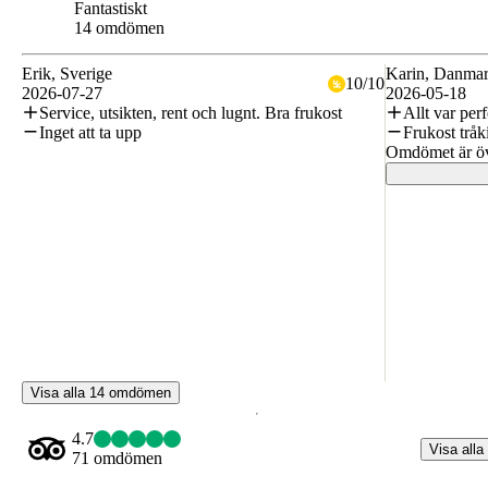
Fantastiskt
9.2
14 omdömen
Erik
, Sverige
Karin
, Danma
10
/
10
2026-07-27
2026-05-18
Service, utsikten, rent och lugnt. Bra frukost
Allt var perf
Inget att ta upp
Frukost tråk
Omdömet är öv
Visa alla 14 omdömen
4.7
Visa alla
71 omdömen