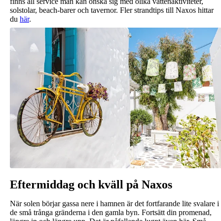
finns all service man kan önska sig med olika vattenaktiviteter,
solstolar, beach-barer och tavernor. Fler strandtips till Naxos hittar
du
här
.
Eftermiddag och kväll på Naxos
När solen börjar gassa nere i hamnen är det fortfarande lite svalare i
de små trånga gränderna i den gamla byn. Fortsätt din promenad,