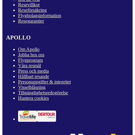
Resevillkor
Reseförsäkring
Flygbolagsinformation
Resegarantier
APOLLO
Om Apollo
Jobba hos oss
Flygprogram
Våra resmål
Press och media
Hållbart resande
Personuppgifter & integritet
Visselblåsning
Tillgänglighetsredogörelse
Hantera cookies