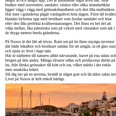
längre in och längre upp. Det är påfallande lugnt även här. Små
butiker med souvenirer, sandaler, väskor eller olika strandartiklar
ligger vägg i vägg med grönsakshandlaren och den lilla matbutiken.
Här inne i gränderna pågår vardagslivet hela dagen. Först till kvälle
blandas byborna upp med besökare som fyndar sandaler och letar
efter den lilla perfekta kvällsrestaurangen. Det finns en hel del att
välja mellan, lika pittoreska som på vykort med vinrankor som tak i
de dryga metern breda gränderna.
På Naxos är det lätt att trivas. Runt om på ön finns mysiga tavernor
där både lokalbor och besökare samlas för att umgås, ta ett glas ouz
och njuta av livet i lugn takt.
Här är närheten till naturen alltid närvarande, havet på ena sidan oc
bergen på den andra. Många råvaror odlas och produceras direkt på
ön, från färska grönsaker till kött och ost, vilket märks i det enkla
men smakrika köket.
Slå dig ner på en taverna, beställ in något gott och låt tiden sakta ner
Livet på Naxos är helt enkelt härligt.