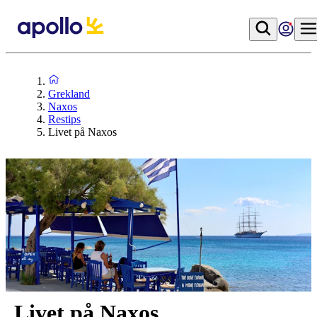
Grekland
Naxos
Restips
Livet på Naxos
Livet på Naxos