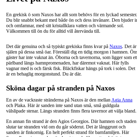
En grekisk ö som Naxos har allt som behövs för en lyckad semester
Du blir snabbt bekant med både ön och dess invånare. Den bjuder i
och omfamnar, med sitt kristallklara vatten och värmande sol.
Välkommen till ön du för alltid vill återvända till.
Det där genuina och så typiskt grekiska finns kvar på
Naxos
. Det är
själen på dessa små öar. Föreställ dig en tidig morgon i hamnen. Ön
gäster har inte vaknat än. Öborna och tavernorna, som ligger som et
pärlband längs hamnpromenaden, har däremot vaknat. Här fylls
vagnar med is och färsk fisk. Bläckfiskar hängs på tork i solen. Det
är en behaglig morgonstund. Du är där.
Sköna dagar på stranden på Naxos
En av de vackraste stränderna på Naxos är den mellan
Agia Anna
och Plaka. Här är sanden inte sand utan små, små guldgula
välslipade stenar. Längs stranden finns flera tavernor att välja bland.
En annan fin strand är den Agios Georgios. Där hamnen och staden
slutar tar stranden vid om du går söderut. Det är långgrunt och
sanden är finkornig. En helt perfekt strand för barnfamiljen. Här