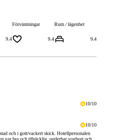
Förväntningar
Rum / lägenhet
9.4
9.4
9.4
10
/
10
10
/
10
stad och i gott/vackert skick. Hotellpersonalen
n var bra och tillräcklig, underbar yoghurt och