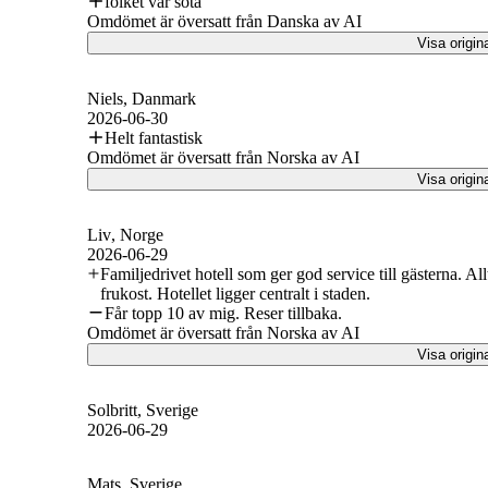
folket var söta
Omdömet är översatt från Danska av AI
Visa origin
Niels
, Danmark
2026-06-30
Helt fantastisk
Omdömet är översatt från Norska av AI
Visa origin
Liv
, Norge
2026-06-29
Familjedrivet hotell som ger god service till gästerna. A
frukost. Hotellet ligger centralt i staden.
Får topp 10 av mig. Reser tillbaka.
Omdömet är översatt från Norska av AI
Visa origin
Solbritt
, Sverige
2026-06-29
Mats
, Sverige