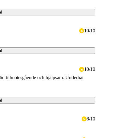
al
10
/
10
al
10
/
10
lltid tillmötesgående och hjälpsam. Underbar
al
8
/
10