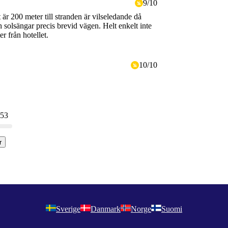
9
/
10
t är 200 meter till stranden är vilseledande då
h solsängar precis brevid vägen. Helt enkelt inte
 från hotellet.
10
/
10
 53
r
Sverige
Danmark
Norge
Suomi