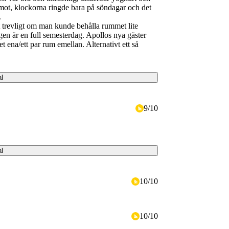
emot, klockorna ringde bara på söndagar och det
.
t trevligt om man kunde behålla rummet lite
agen är en full semesterdag. Apollos nya gäster
t ena/ett par rum emellan. Alternativt ett så
al
9
/
10
al
10
/
10
10
/
10