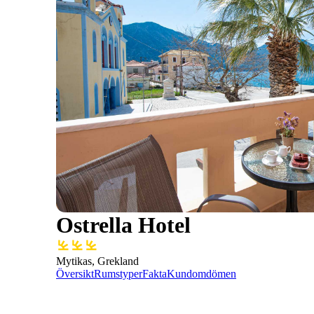
Ostrella Hotel
Mytikas, Grekland
Översikt
Rumstyper
Fakta
Kundomdömen