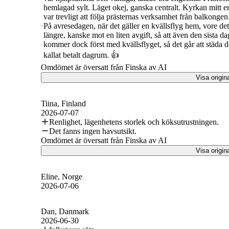
hemlagad sylt. Läget okej, ganska centralt. Kyrkan mitt 
var trevligt att följa prästernas verksamhet från balkongen
På avresedagen, när det gäller en kvällsflyg hem, vore de
längre, kanske mot en liten avgift, så att även den sista d
kommer dock först med kvällsflyget, så det går att städa de
kallat betalt dagrum. 👍
Omdömet är översatt från Finska av AI
Visa origin
Tiina
, Finland
2026-07-07
Renlighet, lägenhetens storlek och köksutrustningen.
Det fanns ingen havsutsikt.
Omdömet är översatt från Finska av AI
Visa origin
Eline
, Norge
2026-07-06
Dan
, Danmark
2026-06-30