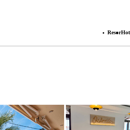
Resor
Hot