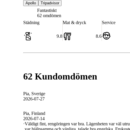
Apollo
Tripadvisor
Fantastiskt
9.3
62 omdömen
Städning
Mat & dryck
Service
9.8
8.6
62 Kundomdömen
Pia
, Sverige
2026-07-27
Pia
, Finland
2026-07-14
Väldigt fint, rengöringen var bra. Lägenheten var väl utru
var hjälpsamma och vänliga, talade bra engelska. Frukoste