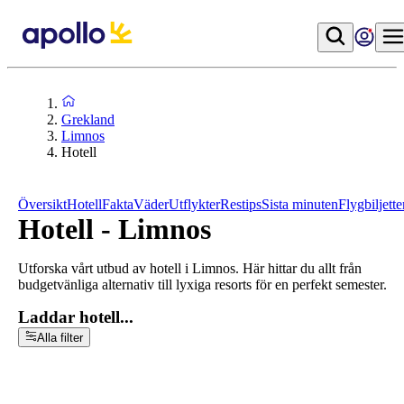
Grekland
Limnos
Hotell
Översikt
Hotell
Fakta
Väder
Utflykter
Restips
Sista minuten
Flygbiljette
Hotell - Limnos
Utforska vårt utbud av hotell i Limnos. Här hittar du allt från
budgetvänliga alternativ till lyxiga resorts för en perfekt semester.
Laddar hotell...
Alla filter