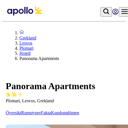
Grekland
Lesvos
Plomari
Hotell
Panorama Apartments
Panorama Apartments
Plomari, Lesvos, Grekland
Översikt
Rumstyper
Fakta
Kundomdömen