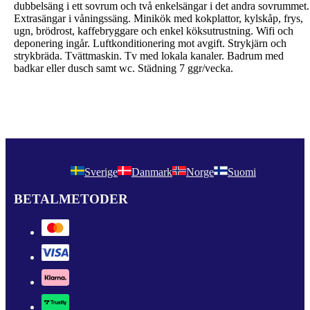
dubbelsäng i ett sovrum och två enkelsängar i det andra sovrummet.
Extrasängar i våningssäng. Minikök med kokplattor, kylskåp, frys,
ugn, brödrost, kaffebryggare och enkel köksutrustning. Wifi och
deponering ingår. Luftkonditionering mot avgift. Strykjärn och
strykbräda. Tvättmaskin. Tv med lokala kanaler. Badrum med
badkar eller dusch samt wc. Städning 7 ggr/vecka.
Sverige
Danmark
Norge
Suomi
BETALMETODER