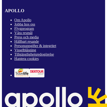
APOLLO
Om Apollo
Jobba hos oss
Flygprogram
Våra resmål
Press och media
Hållbart resande
Personuppgifter & integritet
Visselblåsning
Tillgänglighetsredogörelse
Hantera cookies