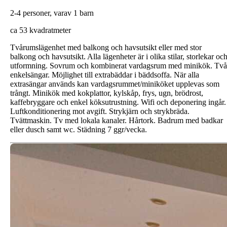
2-4 personer, varav 1 barn
ca 53 kvadratmeter
Tvårumslägenhet med balkong och havsutsikt eller med stor
balkong och havsutsikt. Alla lägenheter är i olika stilar, storlekar oc
utformning. Sovrum och kombinerat vardagsrum med minikök. Två
enkelsängar. Möjlighet till extrabäddar i bäddsoffa. När alla
extrasängar används kan vardagsrummet/miniköket upplevas som
trångt. Minikök med kokplattor, kylskåp, frys, ugn, brödrost,
kaffebryggare och enkel köksutrustning. Wifi och deponering ingår.
Luftkonditionering mot avgift. Strykjärn och strykbräda.
Tvättmaskin. Tv med lokala kanaler. Hårtork. Badrum med badkar
eller dusch samt wc. Städning 7 ggr/vecka.