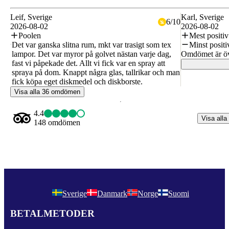
Leif
, Sverige
Karl
, Sverige
6
/
10
2026-08-02
2026-08-02
Poolen
Mest positiv
Det var ganska slitna rum, mkt var trasigt som tex
Minst positi
lampor. Det var myror på golvet nästan varje dag,
Omdömet är öve
fast vi påpekade det. Allt vi fick var en spray att
spraya på dom. Knappt några glas, tallrikar och man
fick köpa eget diskmedel och diskborste.
Visa alla 36 omdömen
4.4
Visa alla
148 omdömen
Sverige
Danmark
Norge
Suomi
BETALMETODER