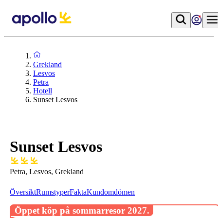
Grekland
Lesvos
Petra
Hotell
Sunset Lesvos
Sunset Lesvos
Petra, Lesvos, Grekland
Översikt
Rumstyper
Fakta
Kundomdömen
Öppet köp på sommarresor 2027.