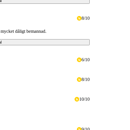
al
8
/
10
r mycket dåligt bemannad.
al
6
/
10
8
/
10
10
/
10
9
/
10