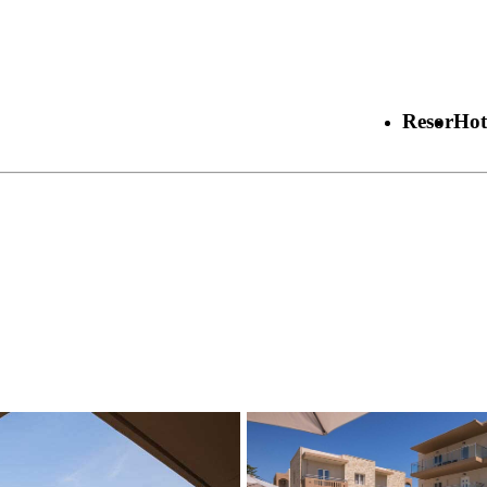
Resor
Hot