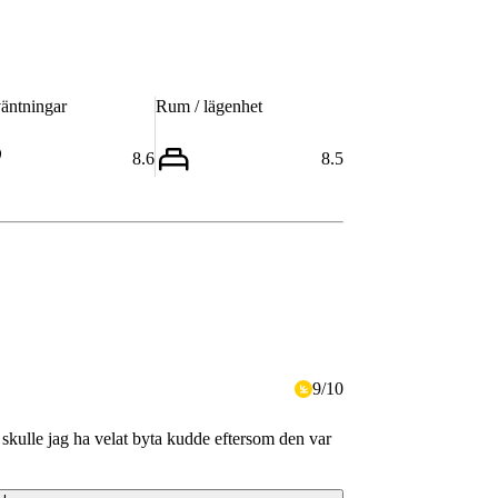
äntningar
Rum / lägenhet
8.6
8.5
9
/
10
x. skulle jag ha velat byta kudde eftersom den var