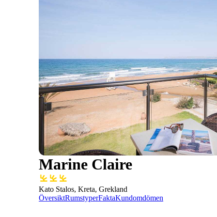
Marine Claire
Kato Stalos, Kreta, Grekland
Översikt
Rumstyper
Fakta
Kundomdömen