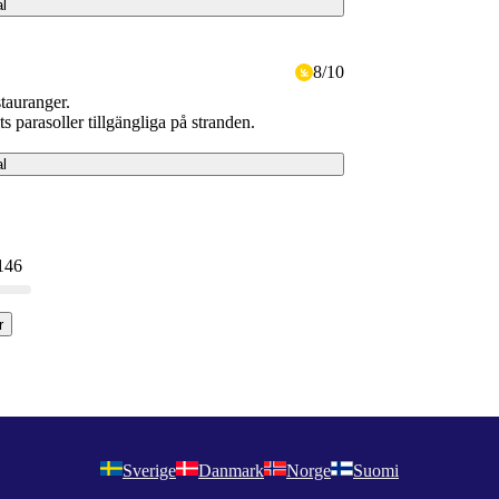
al
8
/
10
stauranger.
 parasoller tillgängliga på stranden.
al
 146
r
Sverige
Danmark
Norge
Suomi