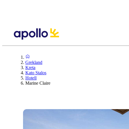
Grekland
Kreta
Kato Stalos
Hotell
Marine Claire