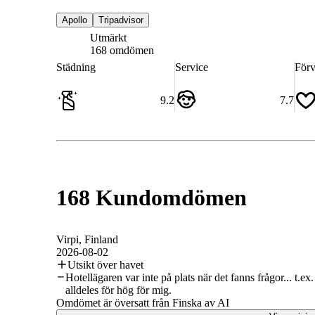
Apollo
Tripadvisor
Utmärkt
8.5
168 omdömen
Städning
Service
Förv
9.2
7.7
168 Kundomdömen
Virpi
, Finland
2026-08-02
Utsikt över havet
Hotellägaren var inte på plats när det fanns frågor... t.e
alldeles för hög för mig.
Omdömet är översatt från Finska av AI