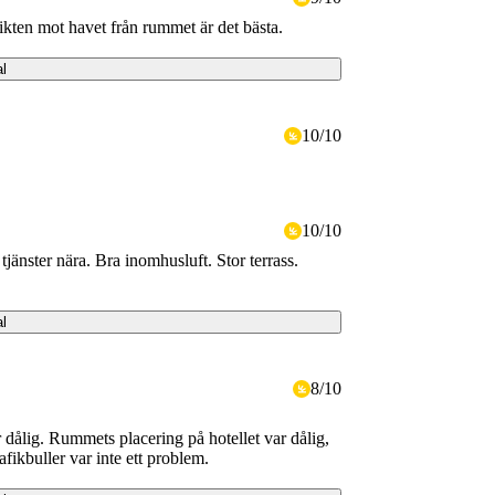
ikten mot havet från rummet är det bästa.
al
10
/
10
10
/
10
jänster nära. Bra inomhusluft. Stor terrass.
al
8
/
10
 dålig. Rummets placering på hotellet var dålig,
ikbuller var inte ett problem.