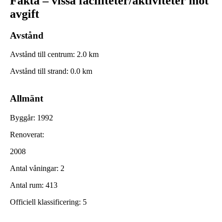
Fakta – vissa faciliteter/aktiviteter mot
avgift
Avstånd
Avstånd till centrum
:
2.0
km
Avstånd till strand
:
0.0
km
Allmänt
Byggår
:
1992
Renoverat
:
2008
Antal våningar
:
2
Antal rum
:
413
Officiell klassificering
:
5