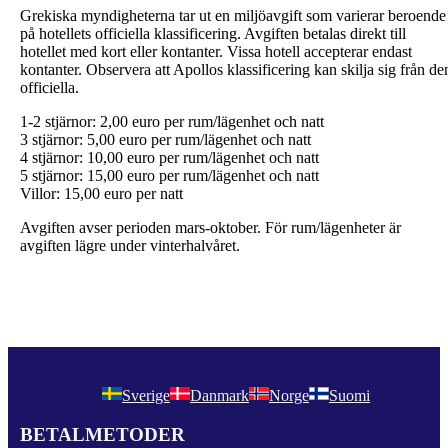
Grekiska myndigheterna tar ut en miljöavgift som varierar beroende
på hotellets officiella klassificering. Avgiften betalas direkt till
hotellet med kort eller kontanter. Vissa hotell accepterar endast
kontanter. Observera att Apollos klassificering kan skilja sig från de
officiella.
1-2 stjärnor: 2,00 euro per rum/lägenhet och natt
3 stjärnor: 5,00 euro per rum/lägenhet och natt
4 stjärnor: 10,00 euro per rum/lägenhet och natt
5 stjärnor: 15,00 euro per rum/lägenhet och natt
Villor: 15,00 euro per natt
Avgiften avser perioden mars-oktober. För rum/lägenheter är
avgiften lägre under vinterhalvåret.
Sverige
Danmark
Norge
Suomi
BETALMETODER