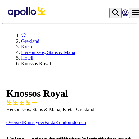
Grekland
Kreta
Hersonissos, Stalis & Malia
Hotell
Knossos Royal
Knossos Royal
Hersonissos, Stalis & Malia, Kreta, Grekland
Översikt
Rumstyper
Fakta
Kundomdömen