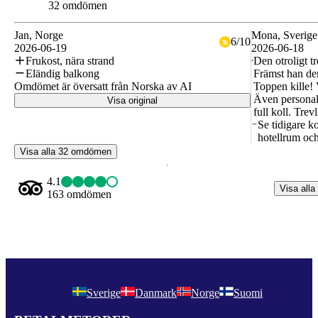
32 omdömen
Jan
, Norge
Mona
, Sverige
6
/
10
2026-06-19
2026-06-18
Frukost, nära strand
Den otroligt t
Eländig balkong
Främst han de
Omdömet är översatt från Norska av AI
Toppen kille! 
Även personale
Visa original
full koll. Tre
Se tidigare 
hotellrum och
Visa alla 32 omdömen
4.1
Visa alla
163 omdömen
Sverige
Danmark
Norge
Suomi