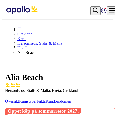
Grekland
Kreta
Hersonissos, Stalis & Malia
Hotell
Alia Beach
Alia Beach
Hersonissos, Stalis & Malia, Kreta, Grekland
Översikt
Rumstyper
Fakta
Kundomdömen
Öppet köp på sommarresor 2027.