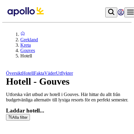
Grekland
Kreta
Gouves
Hotell
Översikt
Hotell
Fakta
Väder
Utflykter
Hotell - Gouves
Utforska vårt utbud av hotell i Gouves. Här hittar du allt från
budgetvänliga alternativ till lyxiga resorts för en perfekt semester.
Laddar hotell...
Alla filter