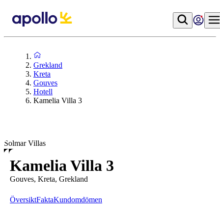
Grekland
Kreta
Gouves
Hotell
Kamelia Villa 3
Solmar Villas
Kamelia Villa 3
Gouves, Kreta, Grekland
Översikt
Fakta
Kundomdömen