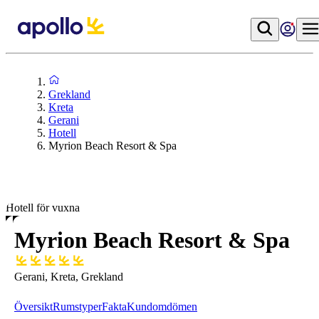
Grekland
Kreta
Gerani
Hotell
Myrion Beach Resort & Spa
Hotell för vuxna
Myrion Beach Resort & Spa
Gerani, Kreta, Grekland
Översikt
Rumstyper
Fakta
Kundomdömen