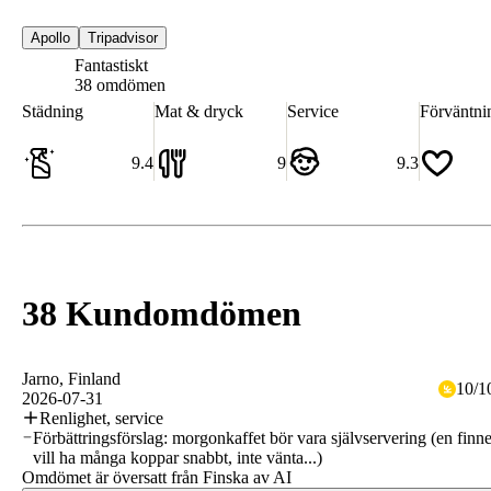
Apollo
Tripadvisor
Fantastiskt
9.4
38 omdömen
Städning
Mat & dryck
Service
Förväntni
9.4
9
9.3
38 Kundomdömen
Jarno
, Finland
10
/
1
2026-07-31
Renlighet, service
Förbättringsförslag: morgonkaffet bör vara självservering (en finn
vill ha många koppar snabbt, inte vänta...)
Omdömet är översatt från Finska av AI