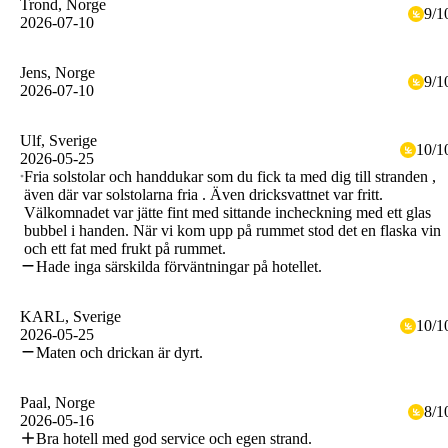
Trond
, Norge
9
/
1
2026-07-10
Jens
, Norge
9
/
1
2026-07-10
Ulf
, Sverige
10
/
1
2026-05-25
Fria solstolar och handdukar som du fick ta med dig till stranden ,
även där var solstolarna fria . Även dricksvattnet var fritt.
Välkomnadet var jätte fint med sittande incheckning med ett glas
bubbel i handen. När vi kom upp på rummet stod det en flaska vin
och ett fat med frukt på rummet.
Hade inga särskilda förväntningar på hotellet.
KARL
, Sverige
10
/
1
2026-05-25
Maten och drickan är dyrt.
Paal
, Norge
8
/
1
2026-05-16
Bra hotell med god service och egen strand.