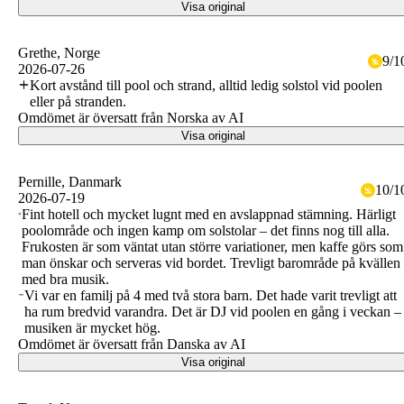
Visa original
Grethe
, Norge
9
/
1
2026-07-26
Kort avstånd till pool och strand, alltid ledig solstol vid poolen
eller på stranden.
Omdömet är översatt från Norska av AI
Visa original
Pernille
, Danmark
10
/
1
2026-07-19
Fint hotell och mycket lugnt med en avslappnad stämning. Härligt
poolområde och ingen kamp om solstolar – det finns nog till alla.
Frukosten är som väntat utan större variationer, men kaffe görs som
man önskar och serveras vid bordet. Trevligt barområde på kvällen
med bra musik.
Vi var en familj på 4 med två stora barn. Det hade varit trevligt att
ha rum bredvid varandra. Det är DJ vid poolen en gång i veckan –
musiken är mycket hög.
Omdömet är översatt från Danska av AI
Visa original