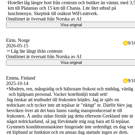
Hotellet låg längre bort från centrum och butiker än väntat, med 3,
km till Platanias och 15 km till Chania. Lite litet utbud på
lunchmenyn. Skeptisk till osäkrat WiFi-nätverk.
Omdömet är översatt från Norska av AI
Visa original
Eirin
, Norge
9
/
1
2026-05-15
Låg lite långt ifrån centrum
Omdömet är översatt från Norska av AI
Visa original
Emma
, Finland
9
/
1
2025-10-14
Modern, ren, mångsidig och hälsosam frukost och middag, vänlig
och hjälpsam personal. Vacker hotellmiljö totalt sett!
Jag önskar att teutbudet till frukosten höjdes. Jag är själv en
tedrickare och tycker inte att tepåsar är "riktigt" te. Därför blev jag
besviken över att det bara fanns vanlig massproducerad te till
frukosten. Å andra sidan förstår jag detta eftersom Grekland inte är
något tedrickarland, så jag förväntade mig nog bara att få tepåsar.
Gymmets konditionsmaskiner fungerade inte ordentligt; en dag var
ett löpband ur funktion och en annan dag startade ingen av dem.