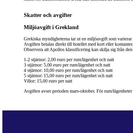
Skatter och avgifter
Miljöavgift i Grekland
Grekiska myndigheterna tar ut en miljöavgift som varierar b
Avgiften betalas direkt till hotellet med kort eller kontante
Observera att Apollos klassificering kan skilja sig från den 
1-2 stjärnor: 2,00 euro per rum/lägenhet och natt
3 stjärnor: 5,00 euro per rum/lägenhet och natt
4 stjärnor: 10,00 euro per rum/lägenhet och natt
5 stjärnor: 15,00 euro per rum/lägenhet och natt
Villor: 15,00 euro per natt
Avgiften avser perioden mars-oktober. För rum/lägenheter ä