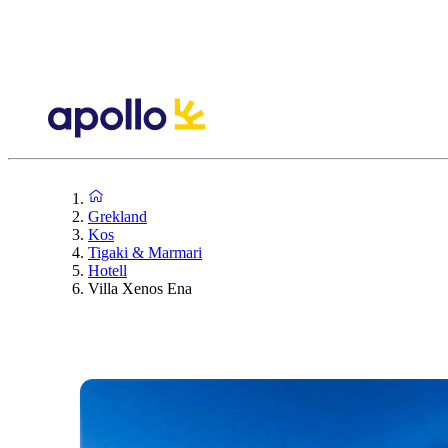
Grekland
Kos
Tigaki & Marmari
Hotell
Villa Xenos Ena