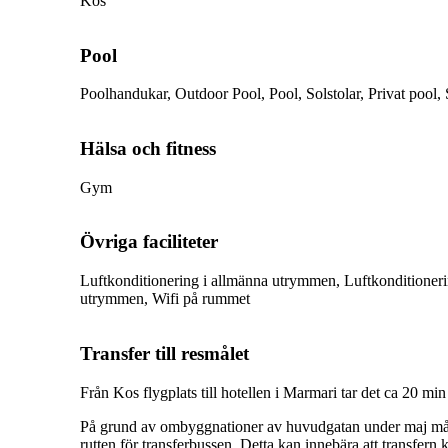
Kos
Pool
Poolhandukar, Outdoor Pool, Pool, Solstolar, Privat pool, 
Hälsa och fitness
Gym
Övriga faciliteter
Luftkonditionering i allmänna utrymmen, Luftkonditioneri
utrymmen, Wifi på rummet
Transfer till resmålet
Från Kos flygplats till hotellen i Marmari tar det ca 20 min 
På grund av ombyggnationer av huvudgatan under maj mån
rutten för transferbussen. Detta kan innebära att transfern 