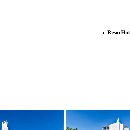
Resor
Hot