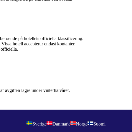
eroende på hotellets officiella klassificering.
r. Vissa hotell accepterar endast kontanter.
officiella.
r avgiften lägre under vinterhalvåret.
Sverige
Danmark
Norge
Suomi