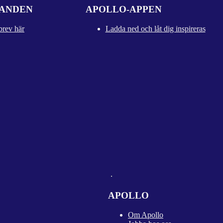
DANDEN
APOLLO-APPEN
brev här
Ladda ned och låt dig inspireras
APOLLO
Om Apollo