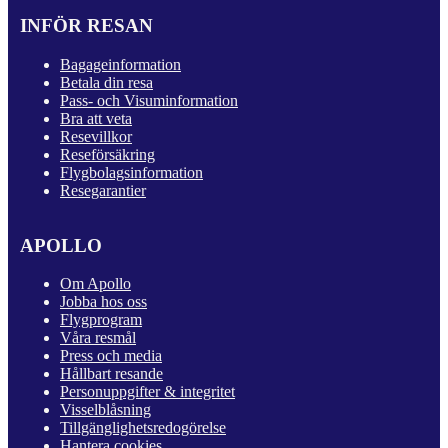
INFÖR RESAN
Bagageinformation
Betala din resa
Pass- och Visuminformation
Bra att veta
Resevillkor
Reseförsäkring
Flygbolagsinformation
Resegarantier
APOLLO
Om Apollo
Jobba hos oss
Flygprogram
Våra resmål
Press och media
Hållbart resande
Personuppgifter & integritet
Visselblåsning
Tillgänglighetsredogörelse
Hantera cookies