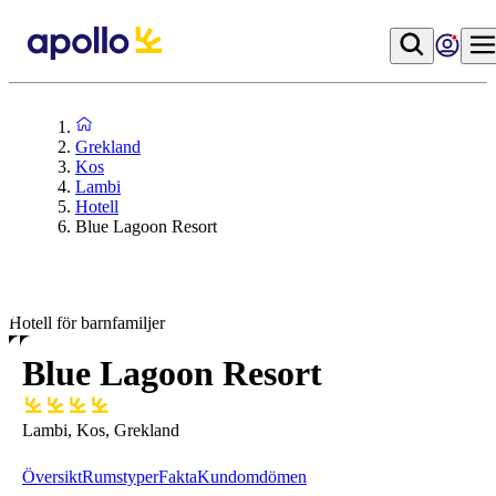
Grekland
Kos
Lambi
Hotell
Blue Lagoon Resort
Hotell för barnfamiljer
Blue Lagoon Resort
Lambi, Kos, Grekland
Översikt
Rumstyper
Fakta
Kundomdömen