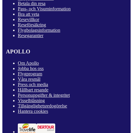
Betala din resa
Pass- och Visuminformation
Bra att veta
Resevillkor
Reseförsäkring
Flygbolagsinformation
Resegarantier
APOLLO
Om Apollo
Jobba hos oss
Flygprogram
Våra resmål
Press och media
Hållbart resande
Personuppgifter & integritet
Visselblåsning
Tillgänglighetsredogörelse
Hantera cookies