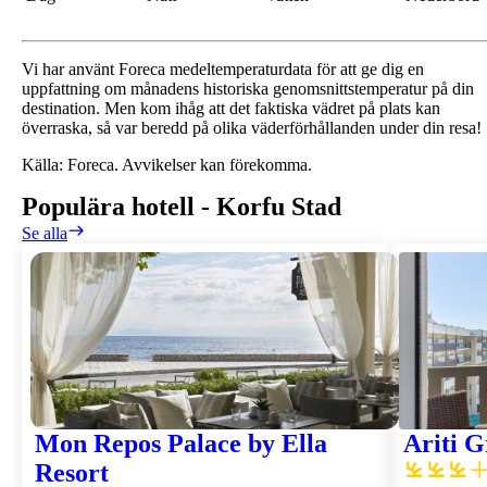
Vi har använt Foreca medeltemperaturdata för att ge dig en
uppfattning om månadens historiska genomsnittstemperatur på din
destination. Men kom ihåg att det faktiska vädret på plats kan
överraska, så var beredd på olika väderförhållanden under din resa!
Källa: Foreca. Avvikelser kan förekomma.
Populära hotell
-
Korfu Stad
Se alla
Mon Repos Palace by Ella
Ariti 
Resort