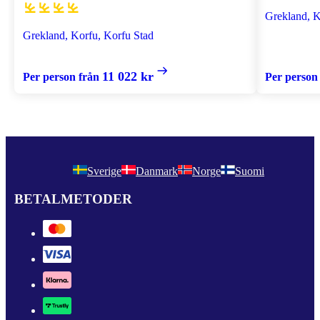
Grekland, K
Grekland, Korfu, Korfu Stad
11 022 kr
Per person från
Per person
Sverige
Danmark
Norge
Suomi
BETALMETODER