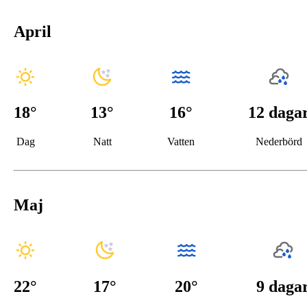
April
18
°
13
°
16°
12 daga
Dag
Natt
Vatten
Nederbörd
Maj
22
°
17
°
20°
9 daga