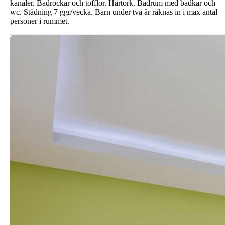
kanaler. Badrockar och tofflor. Hårtork. Badrum med badkar och
wc. Städning 7 ggr/vecka. Barn under två år räknas in i max antal
personer i rummet.