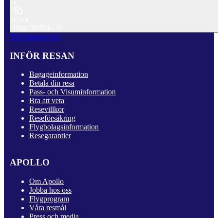
Chatt
Idag: 09.00-17.00
Till Kundservice
INFÖR RESAN
Bagageinformation
Betala din resa
Pass- och Visuminformation
Bra att veta
Resevillkor
Reseförsäkring
Flygbolagsinformation
Resegarantier
APOLLO
Om Apollo
Jobba hos oss
Flygprogram
Våra resmål
Press och media