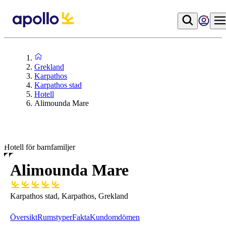
Grekland
Karpathos
Karpathos stad
Hotell
Alimounda Mare
Hotell för barnfamiljer
Alimounda Mare
Karpathos stad, Karpathos, Grekland
Översikt
Rumstyper
Fakta
Kundomdömen