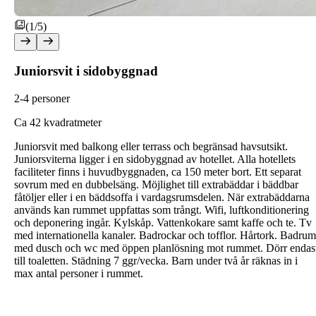
(1/5)
Juniorsvit i sidobyggnad
2-4 personer
C
a 42 kvadratmeter
Juniorsvit med balkong eller terrass och begränsad havsutsikt.
Juniorsviterna ligger i en sidobyggnad av hotellet. Alla hotellets
faciliteter finns i huvudbyggnaden, ca 150 meter bort. Ett separat
sovrum med en dubbelsäng. Möjlighet till extrabäddar i bäddbar
fåtöljer eller i en bäddsoffa i vardagsrumsdelen. När extrabäddarna
används kan rummet uppfattas som trångt. Wifi, luftkonditionering
och deponering ingår. Kylskåp. Vattenkokare samt kaffe och te. Tv
med internationella kanaler. Badrockar och tofflor. Hårtork. Badrum
med dusch och wc med öppen planlösning mot rummet. Dörr endas
till toaletten. Städning 7 ggr/vecka. Barn under två år räknas in i
max antal personer i rummet.