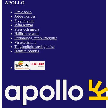
APOLLO
Om Apollo
Jobba hos oss
Flygprogram
Våra resmål
Press och media
Hållbart resande
Personuppgifter & integritet
Visselblåsning
Tillgänglighetsredogörelse
Hantera cookies