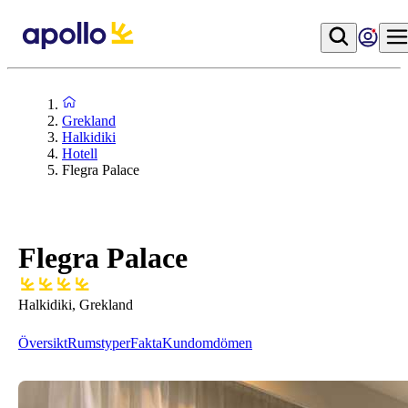
Grekland
Halkidiki
Hotell
Flegra Palace
Flegra Palace
Halkidiki, Grekland
Översikt
Rumstyper
Fakta
Kundomdömen