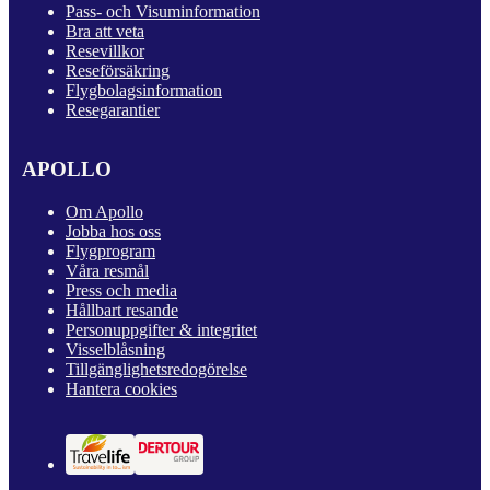
Pass- och Visuminformation
Bra att veta
Resevillkor
Reseförsäkring
Flygbolagsinformation
Resegarantier
APOLLO
Om Apollo
Jobba hos oss
Flygprogram
Våra resmål
Press och media
Hållbart resande
Personuppgifter & integritet
Visselblåsning
Tillgänglighetsredogörelse
Hantera cookies