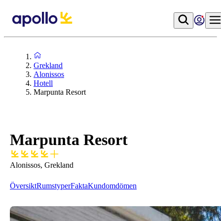
Grekland
Alonissos
Hotell
Marpunta Resort
Marpunta Resort
Alonissos, Grekland
Översikt
Rumstyper
Fakta
Kundomdömen