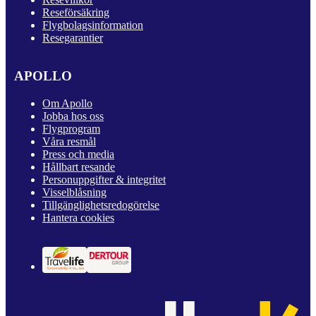
Reseförsäkring
Flygbolagsinformation
Resegarantier
APOLLO
Om Apollo
Jobba hos oss
Flygprogram
Våra resmål
Press och media
Hållbart resande
Personuppgifter & integritet
Visselblåsning
Tillgänglighetsredogörelse
Hantera cookies