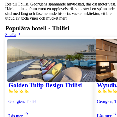
Res till Tbilisi, Georgiens spännande huvudstad, där öst möter väst.
Här kan du se fram emot en upplevelserik semester i en spännande
stad med lång och fascinerande historia, vacker arkitektur, ett brett
utbud av goda viner och mycket mer!
Populära hotell
-
Tbilisi
Se alla
Golden Tulip Design Tbilisi
Wyndha
Georgien, Tbilisi
Georgien, Tb
Läs mer
Läs mer