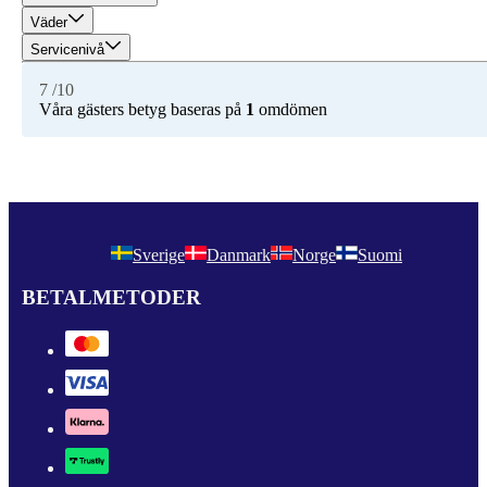
Väder
Servicenivå
7
/10
Våra gästers betyg baseras på
1
omdömen
Sverige
Danmark
Norge
Suomi
BETALMETODER