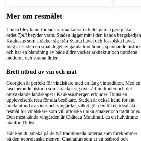
Mer om resmålet
Tbilisi blev känd för sina varma källor och det gamla georgiska
ordet
Tpili
betyder varm. Staden ligger mitt i den kända bergskedjan
Kaukasus som sträcker sig från Svarta havet och Kaspiska havet.
Idag är staden en smältdegel av gamla traditioner, spännande histori
och har en blandning av både äldre vacker arkitektur och nutidens
moderna och strama linjer.
Brett utbud av vin och mat
Georgien är perfekt för vinälskare med en lång vintradition. Med en
fascinerande historia som sträcker sig över århundraden och det
omväxlande landskapet i Kaukasusbergen erbjuder Tbilisi en
upplevelserik resa för alla besökare. Staden är också känd för sitt
breda utbud av viner och vingårdar, vilket gör den till ett idealiskt
resmål för vinälskare som vill utforska unika smaker och traditioner.
Den mest kända vingården är Château Mukhrani, ca en halvtimme
utanför Tbilisi.
Här kan du smaka på de två traditionella rätterna som förekommer
på den georgianska menyn, Chatjapuri som är ett ostbröd och