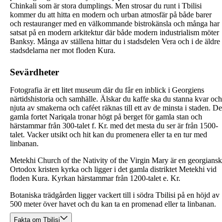
Chinkali som är stora dumplings. Men strosar du runt i Tbilisi
kommer du att hitta en modern och urban atmosfär på både barer
och restauranger med en välkommande bistrokänsla och många har
satsat på en modern arkitektur där både modern industrialism möter
Banksy. Många av ställena hittar du i stadsdelen Vera och i de äldre
stadsdelarna ner mot floden Kura.
Sevärdheter
Fotografia är ett litet museum där du får en inblick i Georgiens
närtidshistoria och samhälle. Älskar du kaffe ska du stanna kvar och
njuta av smakerna och caféet räknas till ett av de minsta i staden. De
gamla fortet Nariqala tronar högt på berget för gamla stan och
härstammar från 300-talet f. Kr. med det mesta du ser är från 1500-
talet. Vacker utsikt och hit kan du promenera eller ta en tur med
linbanan.
Metekhi Church of the Nativity of the Virgin Mary är en georgiansk
Ortodox kristen kyrka och ligger i det gamla distriktet Metekhi vid
floden Kura. Kyrkan härstammar från 1200-talet e. Kr.
Botaniska trädgården ligger vackert till i södra Tbilisi på en höjd av
500 meter över havet och du kan ta en promenad eller ta linbanan.
Fakta om Tbilisi