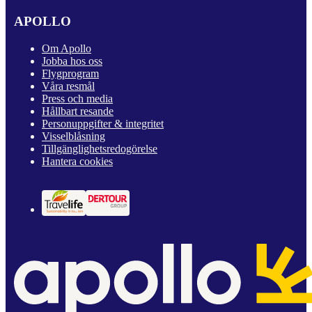
APOLLO
Om Apollo
Jobba hos oss
Flygprogram
Våra resmål
Press och media
Hållbart resande
Personuppgifter & integritet
Visselblåsning
Tillgänglighetsredogörelse
Hantera cookies