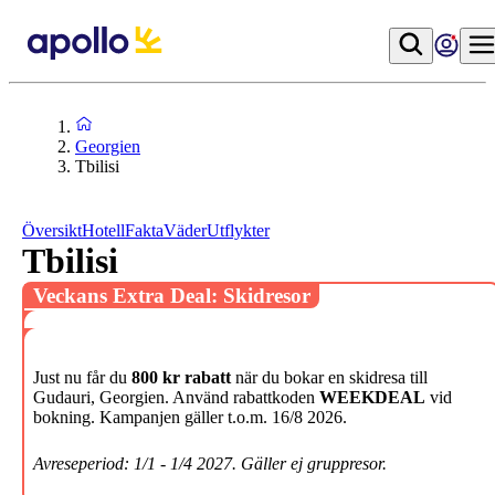
Georgien
Tbilisi
Översikt
Hotell
Fakta
Väder
Utflykter
Tbilisi
Veckans Extra Deal: Skidresor
Just nu får du
800 kr rabatt
när du bokar en skidresa till
Gudauri, Georgien. Använd rabattkoden
WEEKDEAL
vid
bokning. Kampanjen gäller t.o.m. 16/8 2026.
Avreseperiod: 1/1 - 1/4 2027. Gäller ej gruppresor.