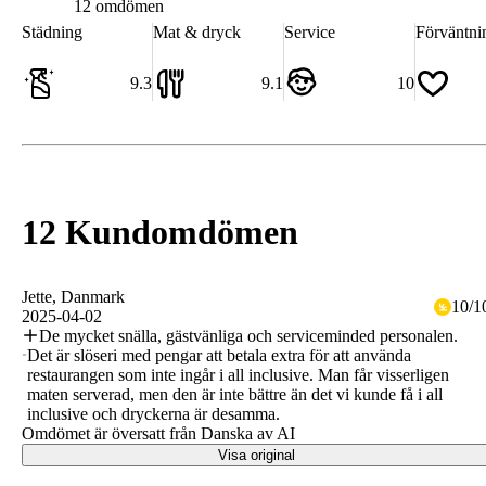
12 omdömen
Städning
Mat & dryck
Service
Förväntni
9.3
9.1
10
12 Kundomdömen
Jette
, Danmark
10
/
1
2025-04-02
De mycket snälla, gästvänliga och serviceminded personalen.
Det är slöseri med pengar att betala extra för att använda
restaurangen som inte ingår i all inclusive. Man får visserligen
maten serverad, men den är inte bättre än det vi kunde få i all
inclusive och dryckerna är desamma.
Omdömet är översatt från Danska av AI
Visa original