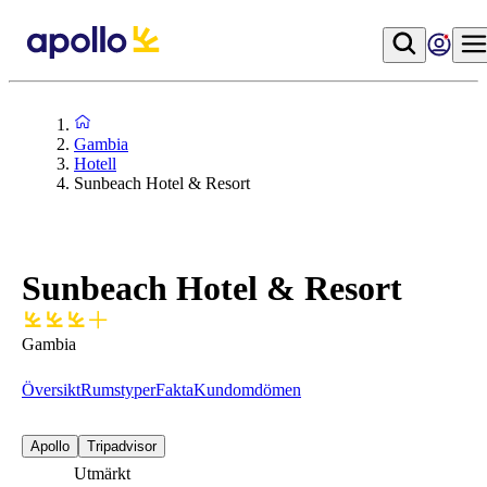
Gambia
Hotell
Sunbeach Hotel & Resort
Sunbeach Hotel & Resort
Gambia
Översikt
Rumstyper
Fakta
Kundomdömen
Apollo
Tripadvisor
Utmärkt
8.8