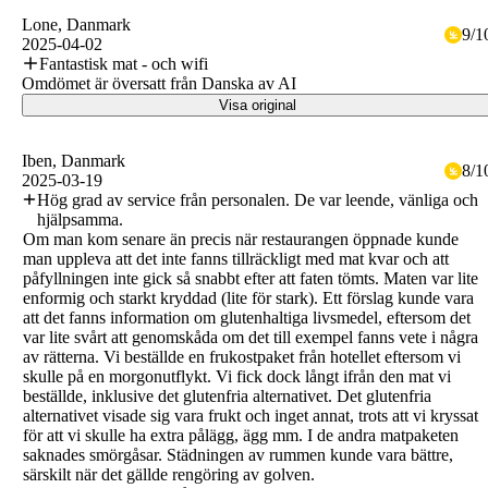
Lone
, Danmark
9
/
1
2025-04-02
Fantastisk mat - och wifi
Omdömet är översatt från Danska av AI
Visa original
Iben
, Danmark
8
/
1
2025-03-19
Hög grad av service från personalen. De var leende, vänliga och
hjälpsamma.
Om man kom senare än precis när restaurangen öppnade kunde
man uppleva att det inte fanns tillräckligt med mat kvar och att
påfyllningen inte gick så snabbt efter att faten tömts. Maten var lite
enformig och starkt kryddad (lite för stark). Ett förslag kunde vara
att det fanns information om glutenhaltiga livsmedel, eftersom det
var lite svårt att genomskåda om det till exempel fanns vete i några
av rätterna. Vi beställde en frukostpaket från hotellet eftersom vi
skulle på en morgonutflykt. Vi fick dock långt ifrån den mat vi
beställde, inklusive det glutenfria alternativet. Det glutenfria
alternativet visade sig vara frukt och inget annat, trots att vi kryssat
för att vi skulle ha extra pålägg, ägg mm. I de andra matpaketen
saknades smörgåsar. Städningen av rummen kunde vara bättre,
särskilt när det gällde rengöring av golven.