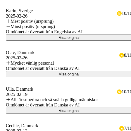
Karin
, Sverige
10
/
1
2025-02-26
Mest positiv (ursprung)
Minst positiv (ursprung)
Omdömet är översatt från Engelska av AI
Visa original
Olav
, Danmark
8
/
1
2025-02-26
Mycket vänlig personal
Omdömet är översatt från Danska av AI
Visa original
Ulla
, Danmark
10
/
1
2025-02-19
Allt är superbra och så snälla gulliga människor
Omdömet är översatt från Danska av AI
Visa original
Cecilie
, Danmark
7
/
1
2025-02-12