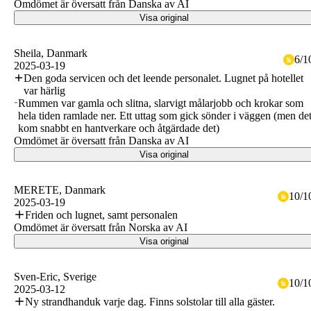
Omdömet är översatt från Danska av AI
Visa original
Sheila
, Danmark
6
/
1
2025-03-19
Den goda servicen och det leende personalet. Lugnet på hotellet
var härlig
Rummen var gamla och slitna, slarvigt målarjobb och krokar som
hela tiden ramlade ner. Ett uttag som gick sönder i väggen (men de
kom snabbt en hantverkare och åtgärdade det)
Omdömet är översatt från Danska av AI
Visa original
MERETE
, Danmark
10
/
1
2025-03-19
Friden och lugnet, samt personalen
Omdömet är översatt från Norska av AI
Visa original
Sven-Eric
, Sverige
10
/
1
2025-03-12
Ny strandhanduk varje dag. Finns solstolar till alla gäster.