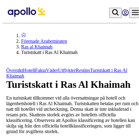
Förenade Arabemiraten
Ras al Khaimah
Turistskatt i Ras Al Khaimah
Översikt
Hotell
Fakta
Väder
Utflykter
Restips
Turistskatt i Ras Al
Khaimah
Turistskatt i Ras Al Khaimah
En turistskatt tillkommer vid alla övernattningar på hotell och
lägenhetshotell i Ras Al Khaimah. Turistskatten betalas per rum och
natt till hotellet vid utcheckning. Denna skatt är inte inkluderad i
resans pris. Skattens storlek avgörs av hotellets officiella
klassificering. Observera att Apollos klassificering av hotellen kan
skilja sig från den officiella hotellklassificeringen, som ligger till
grund för avgiftens storlek.