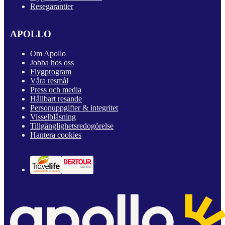
Resegarantier
APOLLO
Om Apollo
Jobba hos oss
Flygprogram
Våra resmål
Press och media
Hållbart resande
Personuppgifter & integritet
Visselblåsning
Tillgänglighetsredogörelse
Hantera cookies