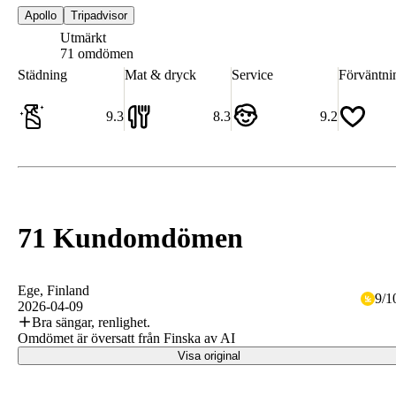
Apollo
Tripadvisor
Utmärkt
8.9
71 omdömen
Städning
Mat & dryck
Service
Förväntni
9.3
8.3
9.2
71 Kundomdömen
Ege
, Finland
9
/
1
2026-04-09
Bra sängar, renlighet.
Omdömet är översatt från Finska av AI
Visa original