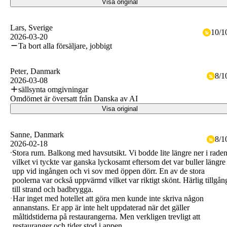
Visa original
Lars
, Sverige
10
/
1
2026-03-20
Ta bort alla försäljare, jobbigt
Peter
, Danmark
8
/
1
2026-03-08
sällsynta omgivningar
Omdömet är översatt från Danska av AI
Visa original
Sanne
, Danmark
8
/
1
2026-02-18
Stora rum. Balkong med havsutsikt. Vi bodde lite längre ner i rade
vilket vi tyckte var ganska lyckosamt eftersom det var buller längre
upp vid ingången och vi sov med öppen dörr. En av de stora
poolerna var också uppvärmd vilket var riktigt skönt. Härlig tillgån
till strand och badbrygga.
Har inget med hotellet att göra men kunde inte skriva någon
annanstans. Er app är inte helt uppdaterad när det gäller
måltidstiderna på restaurangerna. Men verkligen trevligt att
restauranger och tider stod i appen.