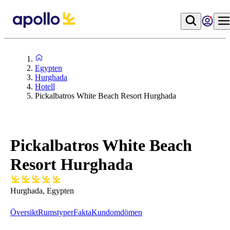
Egypten
Hurghada
Hotell
Pickalbatros White Beach Resort Hurghada
Pickalbatros White Beach
Resort Hurghada
Hurghada, Egypten
Översikt
Rumstyper
Fakta
Kundomdömen