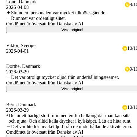
Lone
, Danmark
9
/
1
2026-04-08
Stranden, personalen var mycket tillmötesgående.
Rummet var ordentligt slitet.
Omdömet är översatt från Danska av AI
Visa original
Viktor
, Sverige
10
/
1
2026-04-01
Dorthe
, Danmark
9
/
1
2026-03-29
Det var otroligt mycket oljud från underhållningsteamet.
Omdömet är översatt från Danska av AI
Visa original
Berit
, Danmark
10
/
1
2026-03-29
Det är ett härligt stort rum med en fin balkong där man kan sitta
och njuta. Och alltid kalla drycker i kylskåpet. Lätt att hitta runt.
Det var lite för mycket ljud från de underhållande aktiviteterna.
Omdömet är översatt från Danska av AI