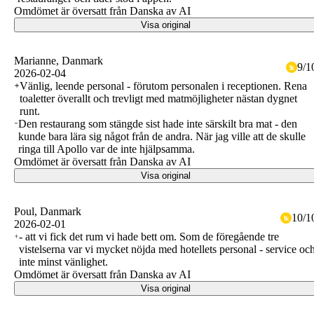
Omdömet är översatt från Danska av AI
Visa original
Marianne
, Danmark
9
/
1
2026-02-04
Vänlig, leende personal - förutom personalen i receptionen. Rena
toaletter överallt och trevligt med matmöjligheter nästan dygnet
runt.
Den restaurang som stängde sist hade inte särskilt bra mat - den
kunde bara lära sig något från de andra. När jag ville att de skulle
ringa till Apollo var de inte hjälpsamma.
Omdömet är översatt från Danska av AI
Visa original
Poul
, Danmark
10
/
1
2026-02-01
- att vi fick det rum vi hade bett om. Som de föregående tre
vistelserna var vi mycket nöjda med hotellets personal - service oc
inte minst vänlighet.
Omdömet är översatt från Danska av AI
Visa original