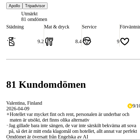
Apollo
Tripadvisor
Utmärkt
8.7
81 omdömen
Städning
Mat & dryck
Service
Förväntni
9.2
8.4
9
81 Kundomdömen
Valentina
, Finland
9
/
1
2026-04-09
Hotellet var mycket fint och rent, personalen är underbar och
maten är utsökt, det finns olika alternativ
Jag gillade bara inte sängen, de var inte särskilt bekväma att sova
på, så det är mitt enda klagomål om hotellet, allt annat var perfekt
Omdömet är översatt från Engelska av AI