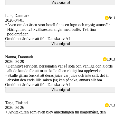
Visa original
Lars
, Danmark
8
/
1
2026-04-01
Även om det är ett stort hotell finns en lugn och mysig atmosfär.
Härligt med två kvällsrestauranger med buffé. Två fina
poolområden.
Omdömet är översatt från Danska av AI
Visa original
Nanna
, Danmark
10
/
1
2026-03-29
Definitivt servicen, personalen var så söta och vänliga och gjorde
allt de kunde för att man skulle få en riktigt bra upplevelse.
Skulle gärna önskat att deras juice var juice och inte saft, det är
absolut den enda lilla saken jag kan påpeka, annars allt bra.
Omdömet är översatt från Danska av AI
Visa original
Tarja
, Finland
7
/
1
2026-03-26
Arkitekturen som även blev anledningen till klagomålet, den