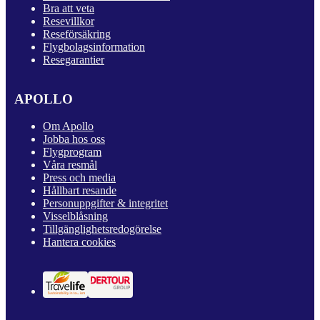
Bra att veta
Resevillkor
Reseförsäkring
Flygbolagsinformation
Resegarantier
APOLLO
Om Apollo
Jobba hos oss
Flygprogram
Våra resmål
Press och media
Hållbart resande
Personuppgifter & integritet
Visselblåsning
Tillgänglighetsredogörelse
Hantera cookies