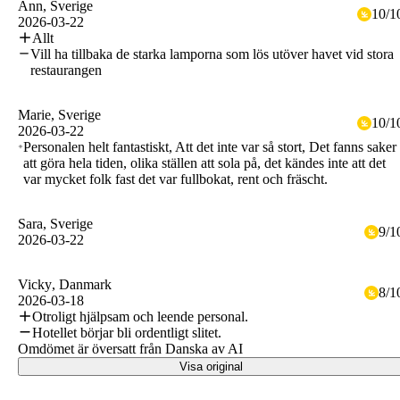
Ann
, Sverige
10
/
1
2026-03-22
Allt
Vill ha tillbaka de starka lamporna som lös utöver havet vid stora
restaurangen
Marie
, Sverige
10
/
1
2026-03-22
Personalen helt fantastiskt, Att det inte var så stort, Det fanns saker
att göra hela tiden, olika ställen att sola på, det kändes inte att det
var mycket folk fast det var fullbokat, rent och fräscht.
Sara
, Sverige
9
/
1
2026-03-22
Vicky
, Danmark
8
/
1
2026-03-18
Otroligt hjälpsam och leende personal.
Hotellet börjar bli ordentligt slitet.
Omdömet är översatt från Danska av AI
Visa original