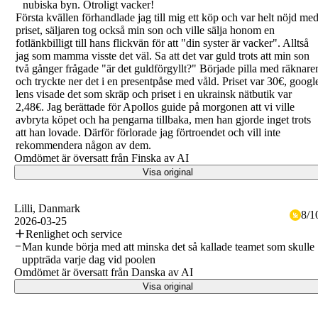
nubiska byn. Otroligt vacker!
Första kvällen förhandlade jag till mig ett köp och var helt nöjd me
priset, säljaren tog också min son och ville sälja honom en
fotlänkbilligt till hans flickvän för att "din syster är vacker". Alltså
jag som mamma visste det väl. Sa att det var guld trots att min son
två gånger frågade "är det guldförgyllt?" Började pilla med räknare
och tryckte ner det i en presentpåse med våld. Priset var 30€, googl
lens visade det som skräp och priset i en ukrainsk nätbutik var
2,48€. Jag berättade för Apollos guide på morgonen att vi ville
avbryta köpet och ha pengarna tillbaka, men han gjorde inget trots
att han lovade. Därför förlorade jag förtroendet och vill inte
rekommendera någon av dem.
Omdömet är översatt från Finska av AI
Visa original
Lilli
, Danmark
8
/
1
2026-03-25
Renlighet och service
Man kunde börja med att minska det så kallade teamet som skulle
uppträda varje dag vid poolen
Omdömet är översatt från Danska av AI
Visa original