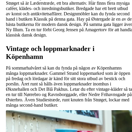
Strøget så är Læderstræde, ett bra alternativ. Här finns flera mysiga
caféer, klädes- och inredningsbutiker. Bredgade har ett brett utbud
av konst och antikvitetsaffärer. Designmöbler kan du fynda second
hand i butiken Klassik på denna gata. Hay på Østergade är en av de
bästa butikerna för modern dansk design. På samma gata ligger äve
Ny Illum. Ta en tur förbi Georg Jensen på Amagertorv för att handl
klassisk dansk design.
Vintage och loppmarknader i
Köpenhamn
På sommarhalvåret så kan du fynda på någon av Köpenhamns
många loppmarknader. Gammel Strand loppemarked som är öppen
på fredag och lördagar är känd för sitt stora utbud av bestick och
porslin. Året runt så hålls även loppmarknader inomhus i
Øksnehallen och Det Blå Pakhus. Letar du efter vintage-kläder så ta
en tur till Nørrebro og Ravnsborggade, eller Nedre Frihavnsgade på
Østerbro. Även Studiestræde, runt knuten från Strøget, lockar med
många second-hand butiker.