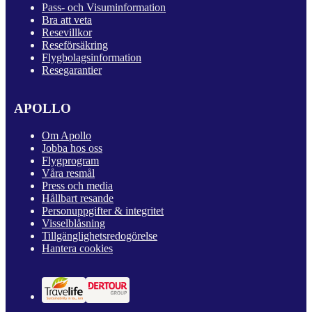
Pass- och Visuminformation
Bra att veta
Resevillkor
Reseförsäkring
Flygbolagsinformation
Resegarantier
APOLLO
Om Apollo
Jobba hos oss
Flygprogram
Våra resmål
Press och media
Hållbart resande
Personuppgifter & integritet
Visselblåsning
Tillgänglighetsredogörelse
Hantera cookies