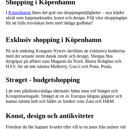
Shopping i Köpenhamn
I
Köpenhamn
finns det gott om shoppingmöjligheter – nya kläder
såväl som loppmarknader, konst och design. Följ våra shoppingtips
för att fylla resväskan hem med riktiga godbitar!
Exklusiv shopping i Köpenhamn
På och omkring Kongens Nytorv återfinns de exklusiva butikerna
med det senaste inom dansk mode och design. Shoppa fina
dyrgripar på affärer som Magasin du Nord, Illums Bolighus och
HAY, för att inte nämna Mulberry, Gucci och Prata. Prada,
Strøget - budgetshopping
Lite mer plånboksvänliga alternativ hittar man vid Strøget och
Kronprinsensgade. Strøget är en av Europas längsta gågator och
kantas nästan helt och hållet av butiker som Zara och H&M.
Konst, design och antikviteter
Föredrar du lite lugnare kvarter eller vill ta en paus från pulsen vid