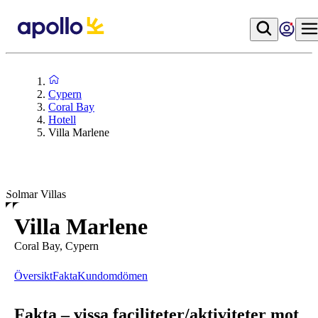
Cypern
Coral Bay
Hotell
Villa Marlene
Solmar Villas
Villa Marlene
Coral Bay, Cypern
Översikt
Fakta
Kundomdömen
Fakta – vissa faciliteter/aktiviteter mot