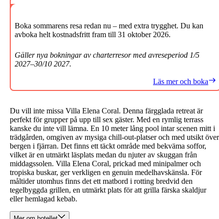
Boka sommarens resa redan nu – med extra trygghet. Du kan
avboka helt kostnadsfritt fram till 31 oktober 2026.
Gäller nya bokningar av charterresor med avreseperiod 1/5
2027–30/10 2027.
Läs mer och boka
Du vill inte missa Villa Elena Coral. Denna färgglada retreat är
perfekt för grupper på upp till sex gäster. Med en rymlig terrass
kanske du inte vill lämna. En 10 meter lång pool intar scenen mitt i
trädgården, omgiven av mysiga chill-out-platser och med utsikt över
bergen i fjärran. Det finns ett täckt område med bekväma soffor,
vilket är en utmärkt läsplats medan du njuter av skuggan från
middagssolen. Villa Elena Coral, prickad med minipalmer och
tropiska buskar, ger verkligen en genuin medelhavskänsla. För
måltider utomhus finns det ett matbord i rotting bredvid den
tegelbyggda grillen, en utmärkt plats för att grilla färska skaldjur
eller hemlagad kebab.
Mer om hotellet