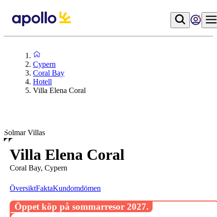
Cypern
Coral Bay
Hotell
Villa Elena Coral
Solmar Villas
Villa Elena Coral
Coral Bay, Cypern
Översikt
Fakta
Kundomdömen
Öppet köp på sommarresor 2027.