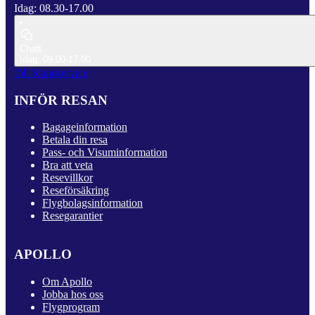
Idag: 08.30-17.00
Chatt
Idag: 09.00-17.00
Till Kundservice
INFÖR RESAN
Bagageinformation
Betala din resa
Pass- och Visuminformation
Bra att veta
Resevillkor
Reseförsäkring
Flygbolagsinformation
Resegarantier
APOLLO
Om Apollo
Jobba hos oss
Flygprogram