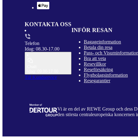
KONTAKTA OSS
INFÖR RESAN
Bagageinformation
Telefon
Betala din resa
Idag: 08.30-17.00
Pass- och Visuminformatio
Bra att veta
Resevillkor
Chatt
Reseförsäkring
Idag: 09.00-17.00
Flygbolagsinformation
Till Kundservice
Resegarantier
Vi är en del av REWE Group och dess
den största centraleuropeiska koncernen i