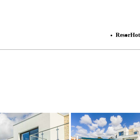
Resor
Hot