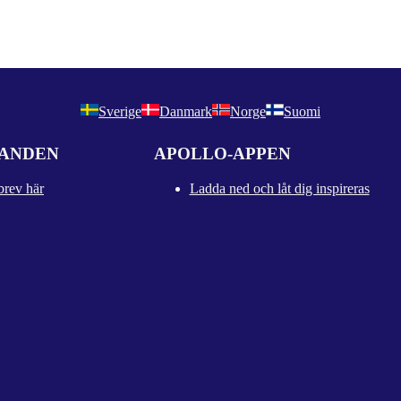
Sverige
Danmark
Norge
Suomi
DANDEN
APOLLO-APPEN
brev här
Ladda ned och låt dig inspireras