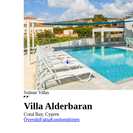
Solmar Villas
Villa Alderbaran
Coral Bay, Cypern
Översikt
Fakta
Kundomdömen