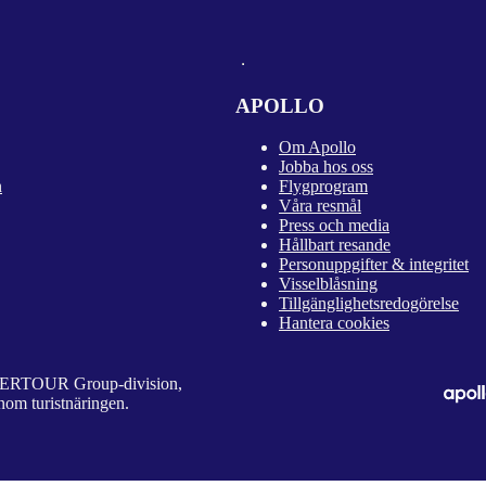
APOLLO
Om Apollo
Jobba hos oss
n
Flygprogram
Våra resmål
Press och media
Hållbart resande
Personuppgifter & integritet
Visselblåsning
Tillgänglighetsredogörelse
Hantera cookies
 DERTOUR Group-division,
nom turistnäringen.