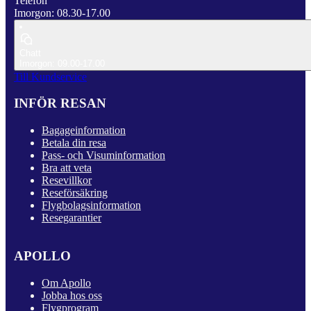
Telefon
Imorgon: 08.30-17.00
Chatt
Imorgon: 09.00-17.00
Till Kundservice
INFÖR RESAN
Bagageinformation
Betala din resa
Pass- och Visuminformation
Bra att veta
Resevillkor
Reseförsäkring
Flygbolagsinformation
Resegarantier
APOLLO
Om Apollo
Jobba hos oss
Flygprogram