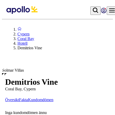
Cypern
Coral Bay
Hotell
Demitrios Vine
Solmar Villas
Demitrios Vine
Coral Bay, Cypern
Översikt
Fakta
Kundomdömen
Inga kundomdömen ännu