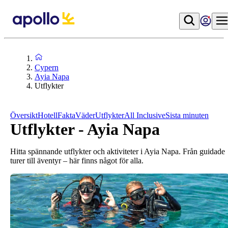
Cypern
Ayia Napa
Utflykter
Översikt
Hotell
Fakta
Väder
Utflykter
All Inclusive
Sista minuten
Utflykter - Ayia Napa
Hitta spännande utflykter och aktiviteter i Ayia Napa. Från guidade
turer till äventyr – här finns något för alla.