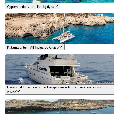
Cypern under ytan - lär dig dyka
Katamarantur - All Inclusive Cruise
Havsutflykt med Yacht i solnedgången – All inclusive – exklusivt för
vuxna