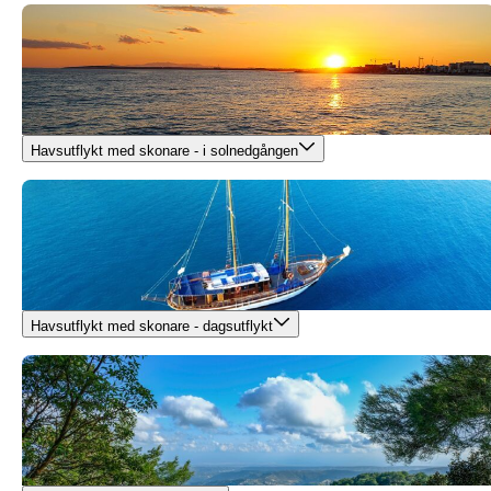
Havsutflykt med skonare - i solnedgången
Havsutflykt med skonare - dagsutflykt