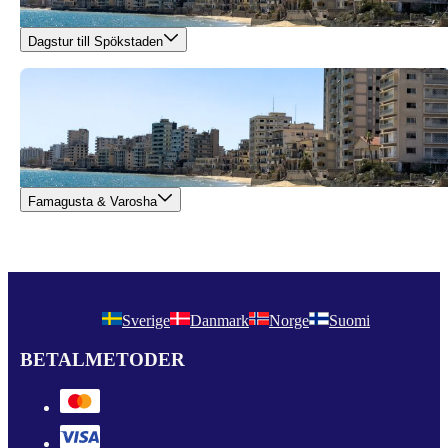
Dagstur till Spökstaden
Famagusta & Varosha
Sverige
Danmark
Norge
Suomi
BETALMETODER