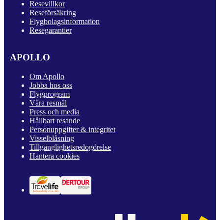
Resevillkor
Reseförsäkring
Flygbolagsinformation
Resegarantier
APOLLO
Om Apollo
Jobba hos oss
Flygprogram
Våra resmål
Press och media
Hållbart resande
Personuppgifter & integritet
Visselblåsning
Tillgänglighetsredogörelse
Hantera cookies