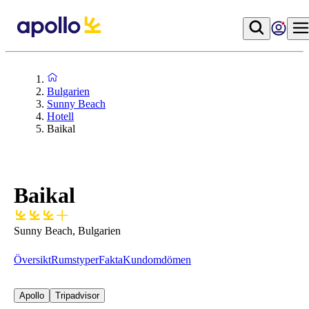
Bulgarien
Sunny Beach
Hotell
Baikal
Baikal
Sunny Beach, Bulgarien
Översikt
Rumstyper
Fakta
Kundomdömen
Apollo
Tripadvisor