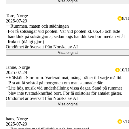
Visa original
Tore
, Norge
8
/
1
2025-07-29
Rummen, maten och städningen
För få solsängar vid poolen. Var vid poolen kl. 06.45 och lade
handduk på solsängarna, sedan togs handduken bort medan vi åt
frukost (dåligt gjort)
Omdömet är översatt från Norska av AI
Visa original
Janne
, Norge
10
/
1
2025-07-29
Välskött. Stort rum. Varierad mat, många rätter till varje måltid.
Bra att få solstol på morgonen om man stannade där.
Lite hög musik vid underhållning vissa dagar. Sand på rummet
blev inte tvättad/knuffad bort. För få solstolar för antalet gäster.
Omdömet är översatt från Norska av AI
Visa original
hans
, Norge
7
/
1
2025-07-29