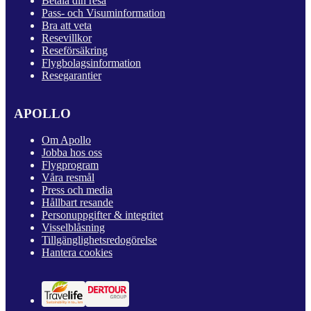
Betala din resa
Pass- och Visuminformation
Bra att veta
Resevillkor
Reseförsäkring
Flygbolagsinformation
Resegarantier
APOLLO
Om Apollo
Jobba hos oss
Flygprogram
Våra resmål
Press och media
Hållbart resande
Personuppgifter & integritet
Visselblåsning
Tillgänglighetsredogörelse
Hantera cookies