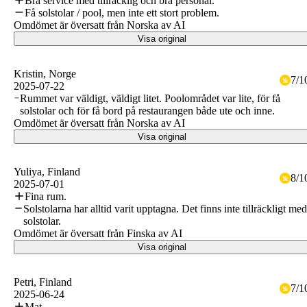
Bra service med tillräcklig och bra personal.
Få solstolar / pool, men inte ett stort problem.
Omdömet är översatt från Norska av AI
Visa original
Kristin
, Norge
7
/
1
2025-07-22
Rummet var väldigt, väldigt litet. Poolområdet var lite, för få
solstolar och för få bord på restaurangen både ute och inne.
Omdömet är översatt från Norska av AI
Visa original
Yuliya
, Finland
8
/
1
2025-07-01
Fina rum.
Solstolarna har alltid varit upptagna. Det finns inte tillräckligt me
solstolar.
Omdömet är översatt från Finska av AI
Visa original
Petri
, Finland
7
/
1
2025-06-24
Mat