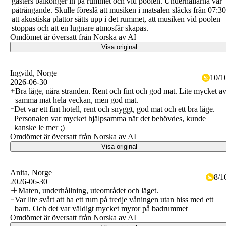
gästers balkonger in på rummet och vid poolen. Underhållarna var
påträngande. Skulle föreslå att musiken i matsalen släcks från 07:30
att akustiska plattor sätts upp i det rummet, att musiken vid poolen
stoppas och att en lugnare atmosfär skapas.
Omdömet är översatt från Norska av AI
Visa original
Ingvild
, Norge
10
/
1
2026-06-30
Bra läge, nära stranden. Rent och fint och god mat. Lite mycket a
samma mat hela veckan, men god mat.
Det var ett fint hotell, rent och snyggt, god mat och ett bra läge.
Personalen var mycket hjälpsamma när det behövdes, kunde
kanske le mer ;)
Omdömet är översatt från Norska av AI
Visa original
Anita
, Norge
8
/
1
2026-06-30
Maten, underhållning, uteområdet och läget.
Var lite svårt att ha ett rum på tredje våningen utan hiss med ett
barn. Och det var väldigt mycket myror på badrummet
Omdömet är översatt från Norska av AI