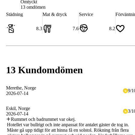
Omtyckt
7.9
13 omdömen
Städning
Mat & dryck
Service
Förväntni
8.3
7.6
8.2
13 Kundomdömen
Merethe
, Norge
9
/
1
2026-07-14
Eskil
, Norge
3
/
1
2026-07-14
Rummet och badrummet var okej.
Hotellet var bullrigt och inte anpassat för antalet gäster de tog in.
Måste gå upp tidigt för att hinna få en solstol. Rökning från flera