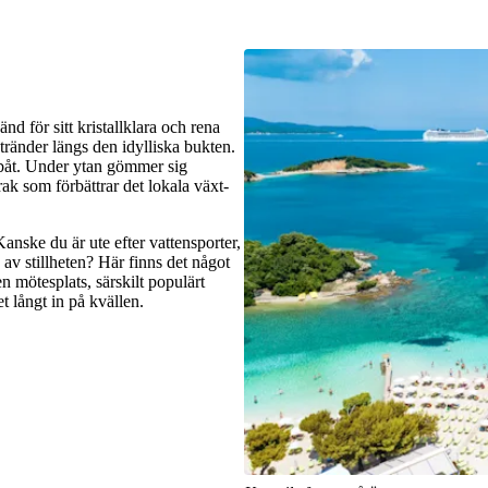
nd för sitt kristallklara och rena
stränder längs den idylliska bukten.
 båt. Under ytan gömmer sig
k som förbättrar det lokala växt-
anske du är ute efter vattensporter,
 av stillheten? Här finns det något
en mötesplats, särskilt populärt
 långt in på kvällen.