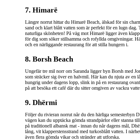
7. Himarë
Längre norrut hittar du Himarë Beach, älskad för sin charm
sand och klart blått vatten som är perfekt för en lugn dag. 
naturliga skönheten! På väg mot Himarë ligger även klap
för dig som söker stillsamma och rofyllda omgivningar. Här
och en närliggande restaurang för att stilla hungern i.
8. Borsh Beach
Ungefär tre mil norr om Saranda ligger byn Borsh med Jon
som sträcker sig över en halvmil. Här kan du njuta av en l
hungrig under dagens lopp, slink in på en restaurang ovanfö
på att besöka ett café där du sitter omgiven av vackra vatte
9. Dhërmi
Följer du rivieran norrut når du den härliga semesterbyn 
vägen kan du upptäcka gömda strandpärlor eller stanna till 
på traditionell albansk mat - innan du når dagens mål, D
lång, vit klapperstensstrand med turkosblått vatten. I närh
även flera gömda vikar och stränder att utforska.