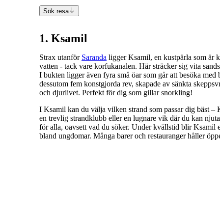
Sök resa
1. Ksamil
Strax utanför
Saranda
ligger Ksamil, en kustpärla som är kä
vatten - tack vare korfukanalen. Här sträcker sig vita sand
I bukten ligger även fyra små öar som går att besöka med
dessutom fem konstgjorda rev, skapade av sänkta skeppsvra
och djurlivet. Perfekt för dig som gillar snorkling!
I Ksamil kan du välja vilken strand som passar dig bäst – K
en trevlig strandklubb eller en lugnare vik där du kan njuta
för alla, oavsett vad du söker. Under kvällstid blir Ksamil 
bland ungdomar. Många barer och restauranger håller öppet