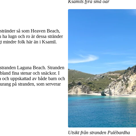
Ksamils fyra små öar
isstränder så som Heaven Beach,
 ha lugn och ro är dessa stränder
gt mindre folk här än i Ksamil.
ndstranden Laguna Beach. Stranden
bland fina stenar och snäckor. I
da och uppskattad av både barn och
urang på stranden, som serverar
Utsikt från stranden Pulëbardha