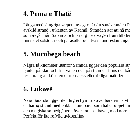
4. Pema e Thatë
Längs med slingriga serpentinvägar når du sandstranden 
avskild strand i utkanten av Ksamil. Stranden går att nå me
som avgår från Saranda och tar dig hela vägen fram till den
finns det solstolar och parasoller och två strandrestauranger
5. Mucobega beach
Några få kilometer utanför Saranda ligger den populära 
bjuder på klart och fint vatten och på stranden finns det bå
restaurang att köpa enklare snacks eller rikliga måltider.
6. Lukovë
Nära Saranda ligger den lugna byn Lukovë, bara en halvt
en härlig strand med enkla strandbarer som håller öppet u
den magiska solnedgången över Joniska havet, med norra
Perfekt för lite rofylld avkoppling