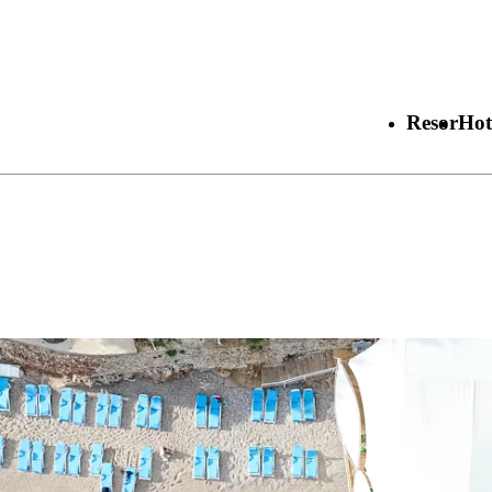
Resor
Hot