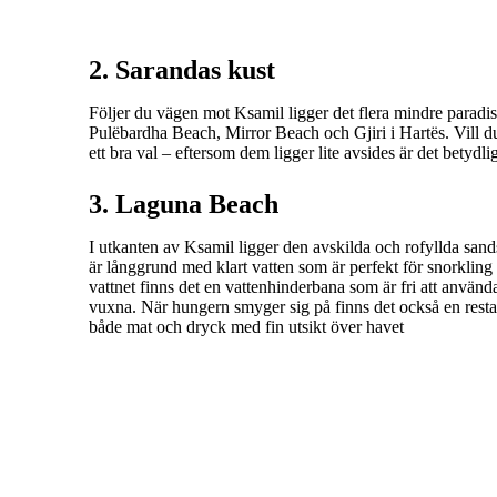
2. Sarandas kust
Följer du vägen mot Ksamil ligger det flera mindre parad
Pulëbardha Beach, Mirror Beach och Gjiri i Hartës. Vill du
ett bra val – eftersom dem ligger lite avsides är det betydli
3. Laguna Beach
I utkanten av Ksamil ligger den avskilda och rofyllda sa
är långgrund med klart vatten som är perfekt för snorkling 
vattnet finns det en vattenhinderbana som är fri att använ
vuxna. När hungern smyger sig på finns det också en resta
både mat och dryck med fin utsikt över havet