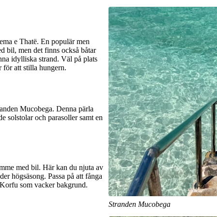
Pema e Thatë. En populär men
d bil, men det finns också båtar
na idylliska strand. Väl på plats
 för att stilla hungern.
stranden Mucobega. Denna pärla
de solstolar och parasoller samt en
imme med bil. Här kan du njuta av
nder högsäsong. Passa på att fånga
 Korfu som vacker bakgrund.
Stranden Mucobega