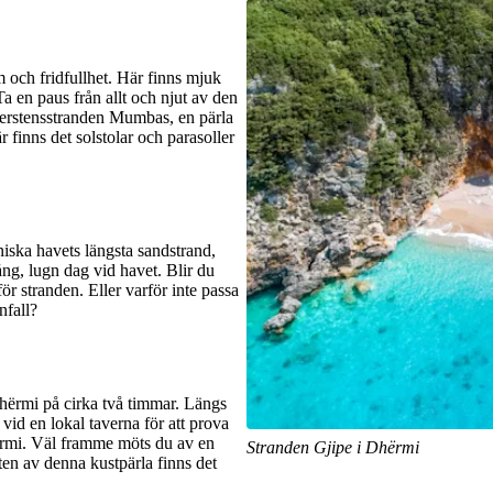
 och fridfullhet. Här finns mjuk
Ta en paus från allt och njut av den
perstensstranden Mumbas, en pärla
 finns det solstolar och parasoller
iska havets längsta sandstrand,
ång, lugn dag vid havet. Blir du
r stranden. Eller varför inte passa
nfall?
Dhërmi på cirka två timmar. Längs
vid en lokal taverna för att prova
hërmi. Väl framme möts du av en
Stranden Gjipe i Dhërmi
eten av denna kustpärla finns det