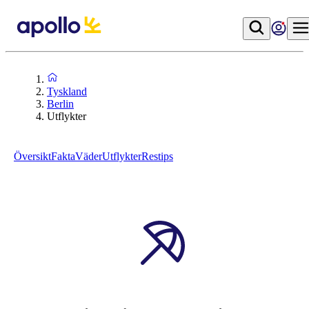
Tyskland
Berlin
Utflykter
Översikt
Fakta
Väder
Utflykter
Restips