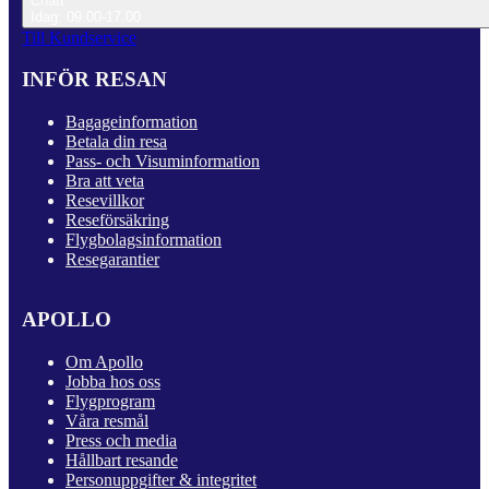
Chatt
Idag: 09.00-17.00
Till Kundservice
INFÖR RESAN
Bagageinformation
Betala din resa
Pass- och Visuminformation
Bra att veta
Resevillkor
Reseförsäkring
Flygbolagsinformation
Resegarantier
APOLLO
Om Apollo
Jobba hos oss
Flygprogram
Våra resmål
Press och media
Hållbart resande
Personuppgifter & integritet