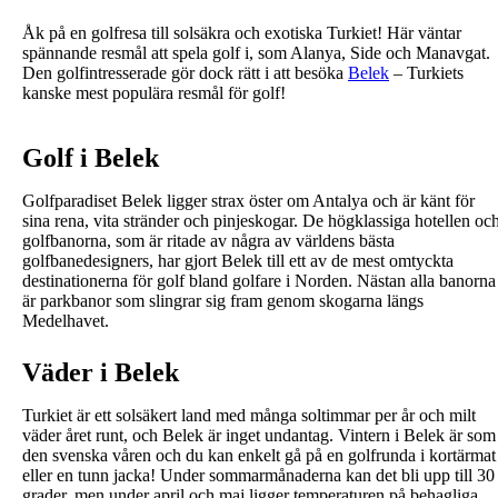
Åk på en golfresa till solsäkra och exotiska Turkiet! Här väntar
spännande resmål att spela golf i, som Alanya, Side och Manavgat.
Den golfintresserade gör dock rätt i att besöka
Belek
– Turkiets
kanske mest populära resmål för golf!
Golf i Belek
Golfparadiset Belek ligger strax öster om Antalya och är känt för
sina rena, vita stränder och pinjeskogar. De högklassiga hotellen oc
golfbanorna, som är ritade av några av världens bästa
golfbanedesigners, har gjort Belek till ett av de mest omtyckta
destinationerna för golf bland golfare i Norden. Nästan alla banorna
är parkbanor som slingrar sig fram genom skogarna längs
Medelhavet.
Väder i Belek
Turkiet är ett solsäkert land med många soltimmar per år och milt
väder året runt, och Belek är inget undantag. Vintern i Belek är som
den svenska våren och du kan enkelt gå på en golfrunda i kortärmat
eller en tunn jacka! Under sommarmånaderna kan det bli upp till 30
grader, men under april och maj ligger temperaturen på behagliga