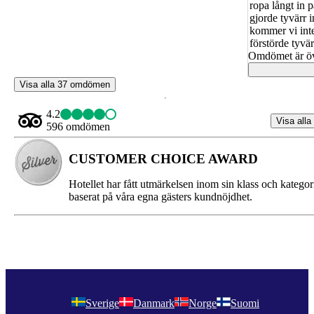
ropa långt in 
gjorde tyvärr i
kommer vi inte 
förstörde tyvär
Omdömet är öv
Visa alla 37 omdömen
4.2
Visa alla
596 omdömen
CUSTOMER CHOICE AWARD
Hotellet har fått utmärkelsen inom sin klass och kategor
baserat på våra egna gästers kundnöjdhet.
Sverige
Danmark
Norge
Suomi