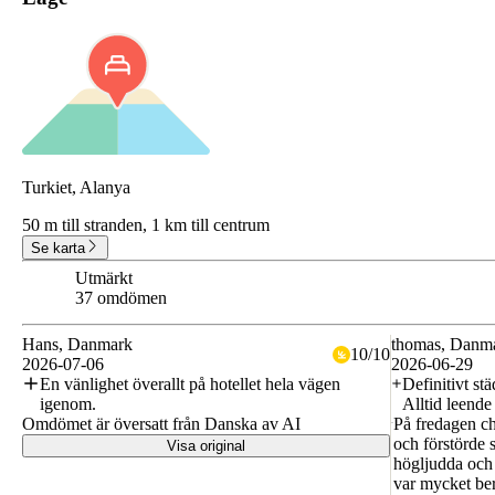
Turkiet, Alanya
50 m till stranden,
1 km till centrum
Se karta
Utmärkt
8.7
37 omdömen
Hans
, Danmark
thomas
, Danm
10
/
10
2026-07-06
2026-06-29
En vänlighet överallt på hotellet hela vägen
Definitivt s
igenom.
Alltid leende
Omdömet är översatt från Danska av AI
På fredagen c
och förstörde 
Visa original
högljudda och 
var mycket ber