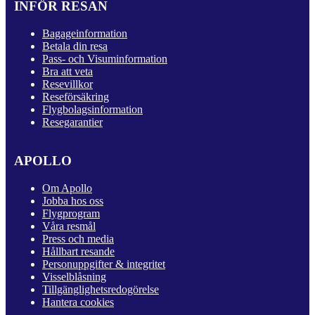
INFÖR RESAN
Bagageinformation
Betala din resa
Pass- och Visuminformation
Bra att veta
Resevillkor
Reseförsäkring
Flygbolagsinformation
Resegarantier
APOLLO
Om Apollo
Jobba hos oss
Flygprogram
Våra resmål
Press och media
Hållbart resande
Personuppgifter & integritet
Visselblåsning
Tillgänglighetsredogörelse
Hantera cookies