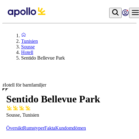
Tunisien
Sousse
Hotell
Sentido Bellevue Park
Hotell för barnfamiljer
Sentido Bellevue Park
Sousse, Tunisien
Översikt
Rumstyper
Fakta
Kundomdömen