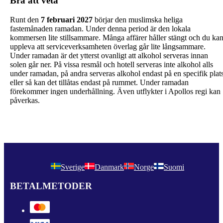
Bra att veta
Runt den
7 februari 2027
börjar den muslimska heliga
fastemånaden ramadan. Under denna period är den lokala
kommersen lite stillsammare. Många affärer håller stängt och du ka
uppleva att serviceverksamheten överlag går lite långsammare.
Under ramadan är det ytterst ovanligt att alkohol serveras innan
solen går ner. På vissa resmål och hotell serveras inte alkohol alls
under ramadan, på andra serveras alkohol endast på en specifik plat
eller så kan det tillåtas endast på rummet. Under ramadan
förekommer ingen underhållning. Även utflykter i Apollos regi kan
påverkas.
Sverige
Danmark
Norge
Suomi
BETALMETODER