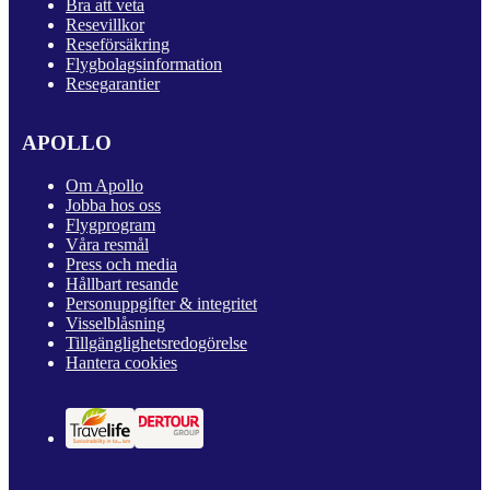
Bra att veta
Resevillkor
Reseförsäkring
Flygbolagsinformation
Resegarantier
APOLLO
Om Apollo
Jobba hos oss
Flygprogram
Våra resmål
Press och media
Hållbart resande
Personuppgifter & integritet
Visselblåsning
Tillgänglighetsredogörelse
Hantera cookies