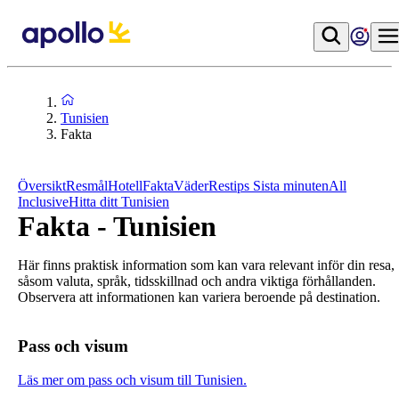
Tunisien
Fakta
Översikt
Resmål
Hotell
Fakta
Väder
Restips
Sista minuten
All
Inclusive
Hitta ditt Tunisien
Fakta - Tunisien
Här finns praktisk information som kan vara relevant inför din resa,
såsom valuta, språk, tidsskillnad och andra viktiga förhållanden.
Observera att informationen kan variera beroende på destination.
Pass och visum
Läs mer om pass och visum till Tunisien.