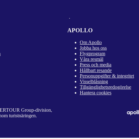
APOLLO
Om Apollo
Jobba hos oss
n
Flygprogram
Våra resmål
Press och media
Hållbart resande
Personuppgifter & integritet
Visselblåsning
Tillgänglighetsredogörelse
Hantera cookies
 DERTOUR Group-division,
nom turistnäringen.