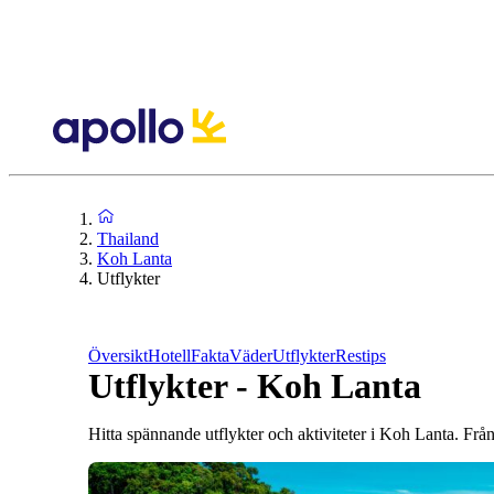
Thailand
Koh Lanta
Utflykter
Översikt
Hotell
Fakta
Väder
Utflykter
Restips
Utflykter - Koh Lanta
Hitta spännande utflykter och aktiviteter i Koh Lanta. Från 