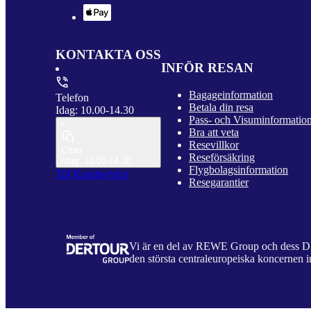
KONTAKTA OSS
INFÖR RESAN
Bagageinformation
Telefon
Betala din resa
Idag: 10.00-14.30
Pass- och Visuminformatio
Bra att veta
Resevillkor
Chatt
Reseförsäkring
Idag: 10.00-14.30
Flygbolagsinformation
Till Kundservice
Resegarantier
Vi är en del av REWE Group och dess
den största centraleuropeiska koncernen i