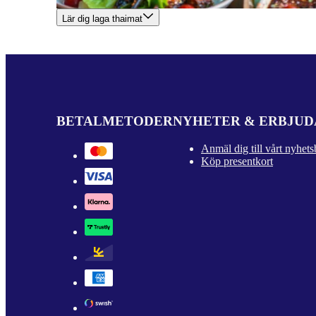
Lär dig laga thaimat
BETALMETODER
NYHETER & ERBJU
Anmäl dig till vårt nyhets
Köp presentkort