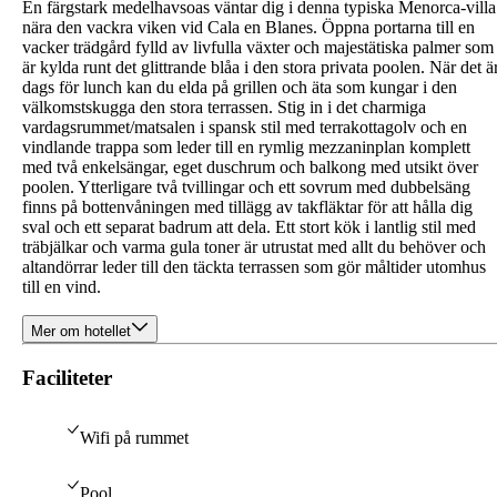
En färgstark medelhavsoas väntar dig i denna typiska Menorca-villa
nära den vackra viken vid Cala en Blanes. Öppna portarna till en
vacker trädgård fylld av livfulla växter och majestätiska palmer som
är kylda runt det glittrande blåa i den stora privata poolen. När det ä
dags för lunch kan du elda på grillen och äta som kungar i den
välkomstskugga den stora terrassen. Stig in i det charmiga
vardagsrummet/matsalen i spansk stil med terrakottagolv och en
vindlande trappa som leder till en rymlig mezzaninplan komplett
med två enkelsängar, eget duschrum och balkong med utsikt över
poolen. Ytterligare två tvillingar och ett sovrum med dubbelsäng
finns på bottenvåningen med tillägg av takfläktar för att hålla dig
sval och ett separat badrum att dela. Ett stort kök i lantlig stil med
träbjälkar och varma gula toner är utrustat med allt du behöver och
altandörrar leder till den täckta terrassen som gör måltider utomhus
till en vind.
Mer om hotellet
Faciliteter
Wifi på rummet
Pool