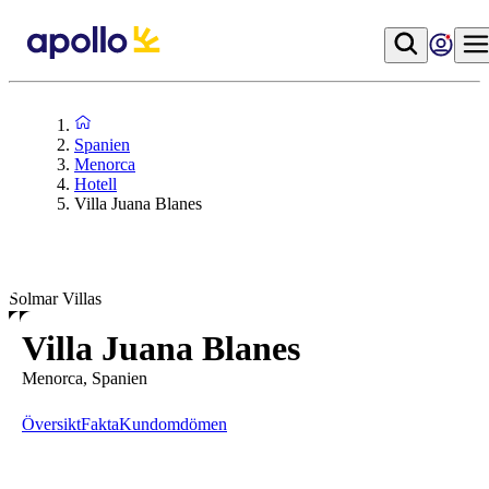
Spanien
Menorca
Hotell
Villa Juana Blanes
Solmar Villas
Villa Juana Blanes
Menorca, Spanien
Översikt
Fakta
Kundomdömen