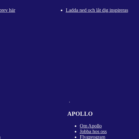
brev här
Ladda ned och låt dig inspireras
APOLLO
Om Apollo
Jobba hos oss
n
Flygprogram