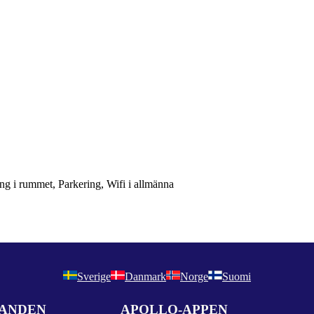
ng i rummet, Parkering, Wifi i allmänna
Sverige
Danmark
Norge
Suomi
DANDEN
APOLLO-APPEN