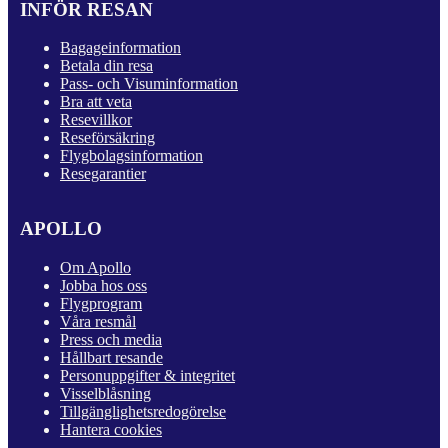
INFÖR RESAN
Bagageinformation
Betala din resa
Pass- och Visuminformation
Bra att veta
Resevillkor
Reseförsäkring
Flygbolagsinformation
Resegarantier
APOLLO
Om Apollo
Jobba hos oss
Flygprogram
Våra resmål
Press och media
Hållbart resande
Personuppgifter & integritet
Visselblåsning
Tillgänglighetsredogörelse
Hantera cookies